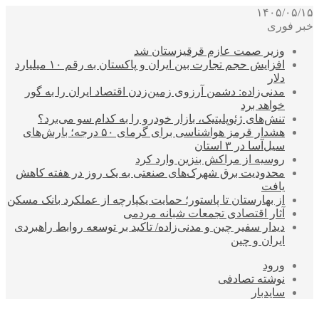
۱۴۰۵/۰۵/۱۵
خبر فوری
وزیر صمت عازم قرقیزستان شد
افزایش حجم تجارت بین ایران و پاکستان به رقم ۱۰ میلیارد
دلار
مدنی‌زاده: دشمن آرزوی زمین‌زدن اقتصاد ایران را به گور
خواهد برد
تنش‌های ژئوپلیتیک، بازار خودرو را به کدام سو می‌برد؟
هشدار قرمز هواشناسی برای گرمای ۵۰ درجه؛ بارش‌های
سیل‌آسا در ۳ استان
روسیه از مراکش بنزین وارد کرد
محدودیت برق شهرک‌های صنعتی به یک روز در هفته کاهش
یافت
از بهارستان تا پاستور؛ حمایت یکپارچه از عملکرد بانک مسکن
آثار اقتصادی تجمعات شبانه مردمی
دیدار سفیر چین و مدنی‌زاده/ تاکید بر توسعه روابط راهبردی
ایران و چین
ورود
نوشته تصادفی
سایدبار