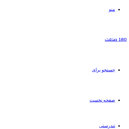
منو
180 صنعت
جستجو برای
صفحه نخست
تندرستی