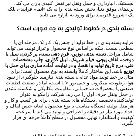
لجستیک، انبارداری و حمل ونقل نیز نقش کلیدی بازی می کند.
برندهای موفق دنیا، بخش بسته بندی را نه یک «اتمام فرایند»، بلکه
یک «شروع قدرتمند برای ورود به بازار» می دانند.
بسته بندی در خطوط تولیدی به چه صورت است؟
فرایند بسته بندی در خط تولید از جنس یک کار تک مرحله ای یا
سطحی نیست، بلکه بر اساس نوع محصول و تیراژ تولید، می تواند
شامل مراحل
دسته بندی، توزین، فرم دهی بسته، پر کردن، سیل یا
دوخت، لفاف پیچی، فیلم شرینک، لیبل گذاری، چاپ مشخصات
فنی، درج تاریخ تولید و انقضا، و در نهایت، آماده سازی برای حمل یا
توزیع
باشد. این ساختار کاملاً وابسته به نوع محصول است؛ برای
مثال در خط تولید مواد غذایی، بسته بندی نیازمند جلوگیری از نفوذ
هوا، رطوبت، میکروب و حتی نور UV است، اما در صنعت قطعات
صنعتی یا محصولات ساختمانی، مقاومت مکانیکی و شکسته نشدن
در حمل ونقل حرف اول را می زند. شرکت زامکو به عنوان
تولیدکننده تخصصی دستگاه های بسته بندی، برای هر کسب و کار و
هر مدل تولید، دستگاه مناسب با نوع محصول، ابعاد، جنس لفاف و
تعداد مورد نیاز در دقیقه را طراحی و تولید می کند تا سرعت،
کیفیت و استاندارد نهایی محصول در سطح کاملاً حرفه ای قرار
بگیرد.