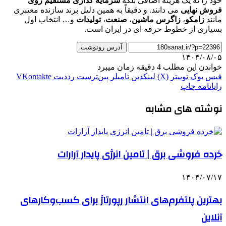
خود را نه یک هزینه اضافی بلکه
سرمایه گذاری مستقیم روی
فروش نهایی
می دانند. و دقیقاً به همین دلیل برند سازنده معتبری
مانند
زامکو
،
زاگرس ماشین
،
صنعت
،
تولیدات
و… انتخاب اول
بسیاری از خطوط حرفه ای در ایران است.
آدرس رونوشت
۱۴۰۴/۰۸/۰۵
خواندن این مطلب 4 دقیقه زمان میبرد
فیس بوک
توییتر (X)
لینکدین
‫تامبلر
‫پین‌ترست
‫رددیت
‫VKontakte
رایانامه
چاپ
نوشته های مشابه
خرده فروشی برق | تامین انرژی پایدار آرارات
۱۴۰۴/۰۷/۱۷
بهترین پلتفرم‌های انتشار رپورتاژ برای کسب‌وکارهای
آنلاین