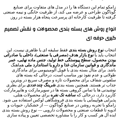
زامکو تمام این دستگاه ها را در مدل های متفاوت برای صنایع
گوناگون طراحی و عرضه می کند، از ظرفیت خانگی و نیمه صنعتی
گرفته تا ظرفیت کارخانه ای پرسرعت پنجاه هزار بسته در روز.
انواع روش های بسته بندی محصولات و نقش تصمیم
گیری حرفه ای
انتخاب
نوع روش بسته بندی
فقط سلیقه ای یا ظاهری نیست. این
انتخاب باید با
نوع بازار هدف (مصرفی یا صنعتی)، داخلی یا صادراتی
بودن محصول، سطح پیوستگی خط تولید، جنس ماده نهایی، عمر
ماندگاری و قوانین سازمان غذا و دارو یا استاندارد ملی
هماهنگ
باشد. برای مثال بسته بندی با فویل آلومینیومی برای ماندگاری
طولانی و عدم نفوذ نور مناسب است، درحالی که بسته های
سلفونی شفاف برای محصولات تازه و مصرف سریع در ویترین
جذاب تر هستند. همچنین بسته بندی
شرینگ چندعددی
برای بطری
نوشیدنی ها یا تماس گروهی بسته ها در سوپرمارکت و هایپرمارکت
کاربرد دارد، درحالی که
ساشه تک نفره
برای محصولات هتلی،
پذیرایی هواپیمایی یا بسته بندی فروشگاهی لوکس استفاده می شود.
زامکو با تجربه روشن در صنایع گوناگون — از خشکبار، حبوبات و
ادویه تا قطعات صنعتی و محصولات دارویی — نوع روش بسته بندی
ایده آل هر کسب و کار را با مشاوره تخصصی تعیین و پیاده سازی