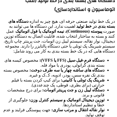
دستگاه های بسته بندی در خط تولید (قلب
اتوماسیون و استانداردسازی)
در یک خط تولید صنعتی حرفه ای، هیچ چیز به اندازه
دستگاه های
بسته بندی در خط تولید
اهمیت ندارد. این دستگاه ها می توانند به
صورت
پیوسته (Continuous)، نیمه اتوماتیک یا فول اتوماتیک
عمل
کنند و بسته به ساختار انتخاب شده، قابلیت اتصال به دستگاه توزین
دیجیتال، نوار نقاله، سیستم لیبل زن اتومات، جت پرینتر چاپ تاریخ،
سیستم شیرینگ پک تونلی یا حتی دستگاه پالتایزر را دارند. مجموعه
دستگاه هایی که در یک خط بسته بندی به کار می روند شامل:
دستگاه فرم-فیل-سیل (FFS یا VFFS):
مخصوص کیسه های
بسته بندی گرانولی، پودری یا مواد فله.
دستگاه های ساشه چهار یا سه طرف دوخت:
مخصوص بسته
بندی تک نفره سس، پودر، ادویه، کےک و غیره.
شرینگ پک تونلی یا کابینی:
برای کیپ کردن بسته با فیلم
حرارتی (برای بطری، قوطی، پک چندعددی).
دستگاه لیبل زن و جت پرینتر اتومات:
برای درج مشخصات
قانونی و برند.
توزین دیجیتال اتوماتیک و سیستم کنترل وزن:
جلوگیری از
خطا و تنظیم استانداردها.
نوار نقاله انتقال و مرتب سازی:
جهت پیوستگی فرایند و عدم
توقف تولید.