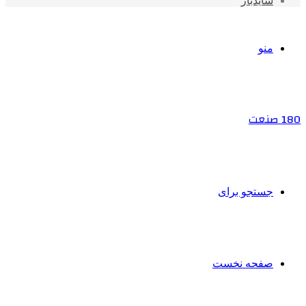
سایدبار
منو
180 صنعت
جستجو برای
صفحه نخست