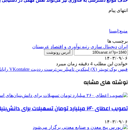
حذف موانع دسترسی به فناوری نیز می‌تواند نقش مهمی در دستیابی به 
انتهای پیام
منبع:ایسنا
برچسب ها
ايران
دیجیتال سازی
رتبه نوآوری و اقتصاد
عربستان
آدرس رونوشت
۱۴۰۳/۰۹/۰۶
خواندن این مطلب 4 دقیقه زمان میبرد
فیس بوک
توییتر (X)
لینکدین
‫تامبلر
‫پین‌ترست
‫رددیت
‫VKontakte
رایان
نوشته های مشابه
تصویب اعطای ۲۶۰ میلیارد تومان تسهیلات برای دانش‌بنیان‌های استان گلستان
۱۴۰۳/۰۹/۰۶