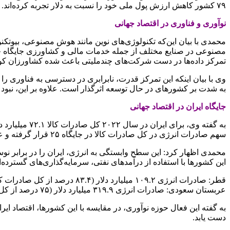
۷۹ کشور کاهش ارزش پول ملی خود را نسبت به دلار تجربه کرده‌اند. این روند باعث افزایش هزینه بازپرداخت بدهی‌ها شده و سرمایه‌گذاری‌های عمومی را محدود کرده است.
نوآوری و فناوری در اقتصاد جهانی
محمدی با بیان این‌که تکنولوژی‌های نوین مانند هوش مصنوعی، بیوتکنول
مصنوعی در صنایع مختلف از جمله خدمات مالی و کشاورزی جایگاه خود 
تمرکز داده‌ها در دست شرکت‌های چندملیتی باعث شده کشاورزان کوچک
وی با بیان اینکه این تمرکز قدرت، نابرابری در دسترسی به فناوری ر
به شدت بر کشورهای در حال توسعه اثرگذار است. علاوه بر این، نبود
جایگاه ایران در اقتصاد جهانی
سهم صادرات انرژی در کل صادرات کالا در جایگاه ۲۵ قرار گرفته و عراق با ۹۶.۵ درصد سهم صادرات انرژی از کل صادرات در جایگاه اول و مصر با ۳۲.۴ در جایگاه آخر قرار دارد.
محمدی اظهار کرد: این سطح وابستگی به انرژی، ایران را در برابر نو
این کشورها با استفاده از درآمدهای نفتی، سرمایه‌گذاری‌های گسترده
قطر: صادرات انرژی ۱۰۹.۲ میلیارد دلار (۸۳.۴ درصد از کل صادرات کالاها)
عربستان سعودی: صادرات انرژی ۳۱۹.۹ میلیارد دلار (۷۵ درصد از کل صادرات کالاها)
به گفته این فعال حوزه نوآوری، در مقایسه با این کشورها، اقتصاد ای
دست یابد.