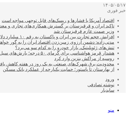
۱۴۰۵/۰۵/۱۷
خبر فوری
اقتصاد آمریکا با فشارها و ریسک‌های قابل توجهی مواجه است
تاکید ایران و قرقیزستان بر گسترش همکاری‌های تجاری و معد
وزیر صمت عازم قرقیزستان شد
افزایش حجم تجارت بین ایران و پاکستان به رقم ۱۰ میلیارد دلار
مدنی‌زاده: دشمن آرزوی زمین‌زدن اقتصاد ایران را به گور خواهد
تنش‌های ژئوپلیتیک، بازار خودرو را به کدام سو می‌برد؟
هشدار قرمز هواشناسی برای گرمای ۵۰ درجه؛ بارش‌های سیل‌آسا در ۳ استان
روسیه از مراکش بنزین وارد کرد
محدودیت برق شهرک‌های صنعتی به یک روز در هفته کاهش یاف
از بهارستان تا پاستور؛ حمایت یکپارچه از عملکرد بانک مسکن
ورود
نوشته تصادفی
سایدبار
منو