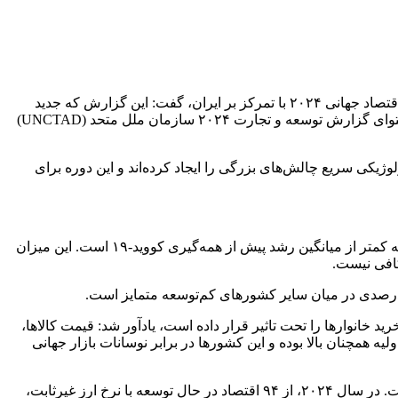
با ارائه گزارش جامعی از وضعیت نوآوری و اقتصاد جهانی ۲۰۲۴ با تمرکز بر ایران، گفت: این گزارش که جدید
ترین گزارش انکتاد سازمان ملل متحد در خصوص توسعه تجارت مبتی بر سهم صادرات انرژی از کل صادرات کالا است، بر اساس تحلیل محتوای گزارش توسعه و تجارت ۲۰۲۴ سازمان ملل متحد (UNCTAD)
ژیکی سریع چالش‌های بزرگی را ایجاد کرده‌اند و این دوره برای
وی با اشاره به جزئیات این گزارش، خاطر نشان کرد: رشد اقتصادی جهان در سال‌های ۲۰۲۴ و ۲۰۲۵ حدود ۲.۷ درصد پیش‌بینی شده است که کمتر از میانگین رشد پیش از همه‌گیری کووید-۱۹ است. این میزان
 خانوارها را تحت تاثیر قرار داده است، یادآور شد: قیمت کالاها،
سعه به صادرات مواد اولیه همچنان بالا بوده و این کشورها در برابر نوسانات بازار جهانی
به گفته وی بدهی‌های عمومی کشورهای در حال توسعه در سطح بالایی قرار دارد و نرخ بهره بالا فشار مضاعفی بر اقتصاد آنها وارد کرده است. در سال ۲۰۲۴، از ۹۴ اقتصاد در حال توسعه با نرخ ارز غیرثابت،