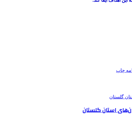
این اهداف ایفا کند.
امه
چاپ