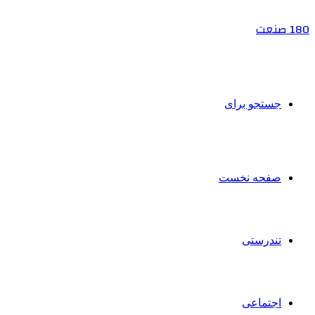
180 صنعت
جستجو برای
صفحه نخست
تندرستی
اجتماعی