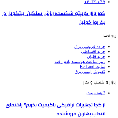
۱۴۰۳/۱۱/۱۷
کمر بازار کریپتو شکست؛ ریزش سنگین بیتکوین در
یک روز خونین
پیوندها
خرده فروشی برق
خرید اقساطی
خرید قلیان
رمز ساعت هوشمند یادم رفته
سایت BetLand
کفپوش ایمنی برق
بازار و کسب و کار
3 هفته پیش
از کجا تجهیزات ترافیکی باکیفیت بخریم؟ راهنمای
انتخاب بهترین فروشنده