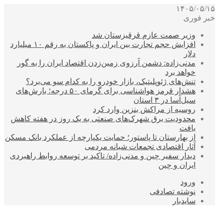
۱۴۰۵/۰۵/۱۵
خبر فوری
وزیر صمت عازم قرقیزستان شد
افزایش حجم تجارت بین ایران و پاکستان به رقم ۱۰ میلیارد
دلار
مدنی‌زاده: دشمن آرزوی زمین‌زدن اقتصاد ایران را به گور
خواهد برد
تنش‌های ژئوپلیتیک، بازار خودرو را به کدام سو می‌برد؟
هشدار قرمز هواشناسی برای گرمای ۵۰ درجه؛ بارش‌های
سیل‌آسا در ۳ استان
روسیه از مراکش بنزین وارد کرد
محدودیت برق شهرک‌های صنعتی به یک روز در هفته کاهش
یافت
از بهارستان تا پاستور؛ حمایت یکپارچه از عملکرد بانک مسکن
آثار اقتصادی تجمعات شبانه مردمی
دیدار سفیر چین و مدنی‌زاده/ تاکید بر توسعه روابط راهبردی
ایران و چین
ورود
نوشته تصادفی
سایدبار