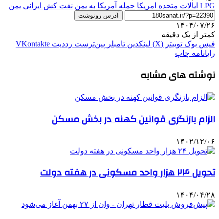
LPG
ایالات متحده امریکا
حمله آمریکا به یمن
نفت کش ایرانی
یمن
آدرس رونوشت
۱۴۰۴/۰۷/۲۶
کمتر از یک دقیقه
فیس بوک
توییتر (X)
لینکدین
‫تامبلر
‫پین‌ترست
‫رددیت
‫VKontakte
رایانامه
چاپ
نوشته های مشابه
الزام بازنگری قوانین کهنه در بخش مسکن
۱۴۰۲/۱۲/۰۶
تحویل ۲۴ هزار واحد مسکونی در هفته دولت
۱۴۰۴/۰۴/۲۸