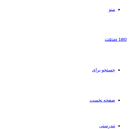
منو
180 صنعت
جستجو برای
صفحه نخست
تندرستی