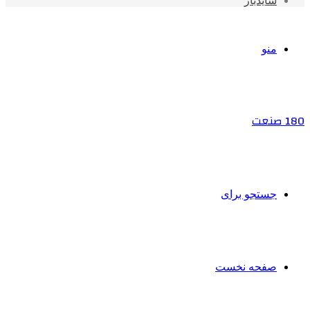
سایدبار
منو
180 صنعت
جستجو برای
صفحه نخست