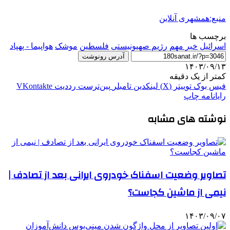
منبع:همشهری آنلاین
برچسب ها
اسرائیل
خبر مهم
رژيم صهيونيستى
فلسطین
موشک
هواپیما - پهپاد
آدرس رونوشت
۱۴۰۳/۰۹/۱۳
کمتر از یک دقیقه
فیس بوک
توییتر (X)
لینکدین
‫تامبلر
‫پین‌ترست
‫رددیت
‫VKontakte
رایانامه
چاپ
نوشته های مشابه
تصاویر وضعیت اسفناک خودروی ایرانی بعد از تصادف |
نیمی از ماشین کجاست؟
۱۴۰۳/۰۹/۰۷