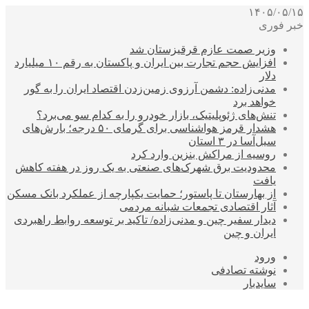
۱۴۰۵/۰۵/۱۵
خبر فوری
وزیر صمت عازم قرقیزستان شد
افزایش حجم تجارت بین ایران و پاکستان به رقم ۱۰ میلیارد
دلار
مدنی‌زاده: دشمن آرزوی زمین‌زدن اقتصاد ایران را به گور
خواهد برد
تنش‌های ژئوپلیتیک، بازار خودرو را به کدام سو می‌برد؟
هشدار قرمز هواشناسی برای گرمای ۵۰ درجه؛ بارش‌های
سیل‌آسا در ۳ استان
روسیه از مراکش بنزین وارد کرد
محدودیت برق شهرک‌های صنعتی به یک روز در هفته کاهش
یافت
از بهارستان تا پاستور؛ حمایت یکپارچه از عملکرد بانک مسکن
آثار اقتصادی تجمعات شبانه مردمی
دیدار سفیر چین و مدنی‌زاده/ تاکید بر توسعه روابط راهبردی
ایران و چین
ورود
نوشته تصادفی
سایدبار