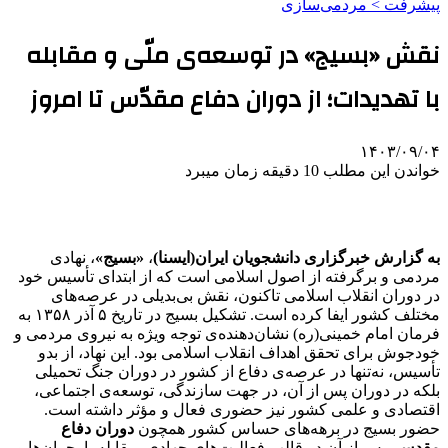
پیشرفت > مردمی‌سازی
نقش «بسیج» در توسعه‌ی ملّی و مقابله
با تهدیدات؛ از دوران دفاع مقدّس تا امروز
۱۴۰۳/۰۹/۰۴
خواندن این مطلب 10 دقیقه زمان میبرد
به گزارش خبرگزاری دانشجویان ایران(ایسنا)
،
«بسیج»
، نهادی
مردمی و برگرفته از اصول اسلامی است که از ابتدای تأسیس خود
در دوران انقلاب اسلامی تاکنون، نقش بی‌بدیلی در عرصه‌های
مختلف کشور ایفا کرده است. تشکیل بسیج در تاریخ ۵ آذر ۱۳۵۸ به
فرمان امام خمینی(ره) نشان‌دهنده‌ی توجه ویژه به نیروی مردمی و
خودجوش برای تحقق اهداف انقلاب اسلامی بود. این نهاد، از بدو
تأسیس، نه‌تنها در عرصه‌ی دفاع از کشور در دوران جنگ تحمیلی
بلکه در دوران پس از آن، در جهت سازندگی، توسعه‌ی اجتماعی،
اقتصادی و علمی کشور نیز حضوری فعال و مؤثر داشته است.
حضور بسیج در برهه‌های حساس کشور همچون
دوران دفاع
مقدس
، پس از آن در قالب فعالیت‌های جهادی، مقابله با بحران‌ها و