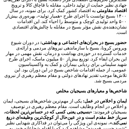
جهادی نظیر حمایت از تولید داخلی، مقابله با قاچاق کالا و ترویج
اقتصاد مقاومتی
به اقتصاد کشور کمک کرد. برای نمونه، در سال
۱۴۰۰ بسیج توانست با اجرای طرح «همیار تولید»، بهره‌وری بیش‌از
۵۰۰ واحد تولیدی کوچک و متوسط را احیاء کند. این اقدامات
نشان‌دهنده‌ی نقش مؤثر بسیج در مقابله با چالش‌های اقتصادی
است.
حضور بسیج در بحران‌های اجتماعی و بهداشتی:
در دوران شیوع
ویروس کرونا، بسیج با سازماندهی نیروهای مردمی و ارائه‌ی
خدمات گسترده در حوزه‌ی بهداشت و درمان، نقش مهمی در مهار
این بحران ایفاء کرد. توزیع بیش‌از ۵۰ میلیون ماسک، اجرای طرح
شهید سلیمانی برای ردیابی بیماران و کمک به واکسیناسیون
عمومی، از جمله اقدامات شاخص بسیج در این دوران بود. این
تلاش‌ها موجب تقدیر نهادهای دولتی و مقام معظم رهبری از نیروی
مردمی بسیج شد.
شاخص‌ها و معیارهای بسیجیان مخلص
ایمان و اخلاص در عمل:
یکی از مهم‌ترین شاخص‌های بسیجی، ایمان
و اخلاص در انجام وظایف است. مقام معظم رهبری در توصیف
بسیجیان فرمودند:
«بسیجی یعنی کسی که در حساس‌ترین لحظات،
سرباز خط مقدم است و در عین‌حال از کوچک‌ترین وظیفه‌ای دریغ
نمی‌کند.»
، نمونه‌ی این ویژگی را می‌توان در فداکاری شهدایی نظیر
“شهید حسین فهمیده” مشاهده کرد که با اقدام شجاعانه خود، به