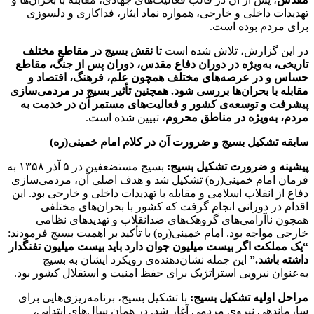
تهدیدات داخلی و خارجی، همواره نماد ایثار، فداکاری و دلسوزی
برای مردم بوده است.
در این گزارش، تلاش شده است تا
نقش بسیج در مقاطع مختلف
تاریخی، به‌ویژه در دوران دفاع مقدس، دوران پس از جنگ، مقاطع
حساس و در عرصه‌های مختلف همچون علم، فرهنگ، اقتصاد و
مقابله با بحران‌ها بررسی شود. همچنین تأثیر بسیج در مردمی‌سازی
پیشرفت و توسعه‌ی کشور و فعالیت‌های مستمر آن در خدمت به
مردم، به‌ویژه در مناطق محروم
، تبیین شده است.
سابقه تشکیل بسیج و ضرورت آن در کلام امام خمینی(ره)
پیشینه و ضرورت تشکیل بسیج:
بسیج مستضعفین در ۵ آذر ۱۳۵۸ به
فرمان امام خمینی(ره) تشکیل شد و هدف اصلی آن، مردمی‌سازی
دفاع از انقلاب اسلامی و مقابله با تهدیدات داخلی و خارجی بود. این
اقدام در دورانی انجام گرفت که کشور با بحران‌های مختلفی
همچون ناآرامی‌های گروهک‌های ضدانقلاب و تهدیدهای نظامی
خارجی مواجه بود. امام خمینی(ره) با تأکید بر اهمیت بسیج فرمودند:
“یک مملکت اگر بیست میلیون جوان دارد باید بیست میلیون تفنگدار
داشته باشد.”
این جمله نشان‌دهنده‌ی رویکرد ایشان به بسیج
به‌عنوان نیرویی استراتژیک برای حفظ امنیت و استقلال کشور بود.
مراحل اولیه تشکیل بسیج:
با تشکیل بسیج، برنامه‌ریزی‌هایی برای
سازماندهی نیروی مردمی آغاز شد. در همان سال‌های ابتدایی،