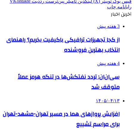
فیس بوک
توییتر (X)
لینکدین
‫تامبلر
‫پین‌ترست
‫رددیت
‫VKontakte
رایانامه
چاپ
آخرین اخبار
3 هفته پیش
از کجا تجهیزات ترافیکی باکیفیت بخریم؟ راهنمای
انتخاب بهترین فروشنده
4 هفته پیش
سی‌ان‌ان: تردد نفتکش‌ها در تنگه هرمز عملاً
متوقف شد
۱۴۰۵/۰۴/۱۳
افزایش پروازهای هما در مسیر تهران-مشهد-تهران
برای مراسم تشییع