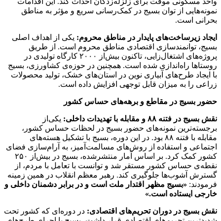
واحد مسکونی موقت برای زلزله‌زدگان احداث کند. این اقدامات
نمونه‌هایی از توان بسیج در کمک‌رسانی سریع و مؤثر به مناطق
بحرانی است.
ایجاد زیرساخت‌های پایدار در مناطق محروم:
یکی از اهداف اصلی
بسیج، توانمندسازی اقتصادی مناطق محروم است. از طریق
پروژه‌های اشتغال‌زایی، تاکنون بیش‌از ۲۰۰۰ کارگاه تولیدی در
روستاها راه‌اندازی شده است. همچنین در حوزه‌ی کشاورزی، بسیج
با ایجاد طرح‌های آبیاری نوین در استان‌های خشک، تولید محصولات
زراعی را به میزان قابل توجهی افزایش داده است.
حضور بسیج در مقاطع و برهه‌های حساس کشور
نقش بسیج در فتنه ۸۸ و مقابله با تهدیدات داخلی:
یکی‌از
برجسته‌ترین نمونه‌های حضور بسیج در لحظات حساس کشور،
مقابله با فتنه ۸۸ بود. در این دوره، بسیج با تشکیل هسته‌های
اجتماعی و استفاده از روش‌های مسالمت‌آمیز، به آرام‌سازی فضای
کشور کمک کرد. بر اساس آمار منتشرشده، بسیج در بیش‌از ۲۵۰
نقطه‌ی حساس کشور مستقر شد و توانست با تعامل با مردم، از
گسترش آشوب‌ها جلوگیری کند. رهبر معظم انقلاب در همین زمینه
فرمودند:
«بسیج مظهر اقتدار ملت است و در برابر دشمنان داخلی و
خارجی ایستاده است.»
نقش بسیج در دوران تحریم‌های اقتصادی:
در دوره‌ای که کشور تحت
شدیدترین تحریم‌های اقتصادی قرار داشت، بسیج با اجرای طرح‌های