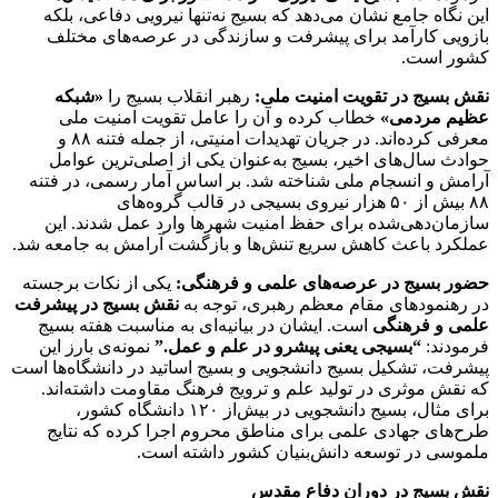
این نگاه جامع نشان می‌دهد که بسیج نه‌تنها نیرویی دفاعی، بلکه
بازویی کارآمد برای پیشرفت و سازندگی در عرصه‌های مختلف
کشور است.
نقش بسیج در تقویت امنیت ملی:
رهبر انقلاب بسیج را
«شبکه
عظیم مردمی»
خطاب کرده و آن را عامل تقویت امنیت ملی
معرفی کرده‌اند. در جریان تهدیدات امنیتی، از جمله فتنه ۸۸ و
حوادث سال‌های اخیر، بسیج به‌عنوان یکی از اصلی‌ترین عوامل
آرامش و انسجام ملی شناخته شد. بر اساس آمار رسمی، در فتنه
۸۸ بیش از ۵۰ هزار نیروی بسیجی در قالب گروه‌های
سازمان‌دهی‌شده برای حفظ امنیت شهرها وارد عمل شدند. این
عملکرد باعث کاهش سریع تنش‌ها و بازگشت آرامش به جامعه شد.
حضور بسیج در عرصه‌های علمی و فرهنگی:
یکی از نکات برجسته
در رهنمودهای مقام معظم رهبری، توجه به
نقش بسیج در پیشرفت
علمی و فرهنگی
است. ایشان در بیانیه‌ای به مناسبت هفته بسیج
فرمودند:
“بسیجی یعنی پیشرو در علم و عمل.”
نمونه‌ی بارز این
پیشرفت، تشکیل بسیج دانشجویی و بسیج اساتید در دانشگاه‌ها است
که نقش موثری در تولید علم و ترویج فرهنگ مقاومت داشته‌اند.
برای مثال، بسیج دانشجویی در بیش‌از ۱۲۰ دانشگاه کشور،
طرح‌های جهادی علمی برای مناطق محروم اجرا کرده که نتایج
ملموسی در توسعه دانش‌بنیان‌ کشور داشته است.
نقش بسیج در دوران دفاع مقدس