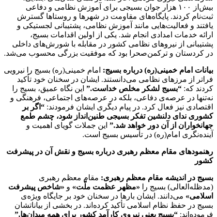
بیش‌از ۱۰۰ هزار جوان بسیجی برای آموزش نظامی و دفاعی
ثبت‌نام کردند. پایگاه‌های مقاومت در شهرها و روستاها گسترش
یافتند و فعالیت‌هایی مانند آموزش نظامی، پشتیبانی لجستیکی و
ارائه خدمات امدادی انجام شد. یکی از اولین اقدامات بسیج،
پشتیبانی از نیروهای نظامی کشور در مقابله با شورش‌های داخلی
در کردستان و ترکمن‌صحرا بود که موفقیت بزرگی محسوب می‌شد.
بیانات امام خمینی(ره) درباره بسیج:
امام خمینی(ره) بسیج را نیرویی
فراتر از مرزهای نظامی می‌دانستند. ایشان در سخنان خود تأکید
کردند که:
“بسیج لشکر مخلص خداست.”
این نگاه عمیق، بسیج را
نه‌تنها در عرصه‌ی دفاعی، بلکه در عرصه‌های اجتماعی، فرهنگی و
اقتصادی نیز فعال کرد. در پیام دیگری ایشان فرمودند:
“اگر بر
کشوری ندای دلنشین تفکر بسیجی طنین‌انداز شود، چشم طمع
جهانخواران از آن دور خواهد شد.”
این جملات گویای اهمیت و
آینده‌نگری امام(ره) در تأسیس بسیج است.
رهنمودهای مقام معظم رهبری درباره بسیج و نقش آن در پیشرفت
کشور
بسیج در اندیشه مقام معظم رهبری:
مقام معظم رهبری
(مدظله‌العالی) بسیج را
«مظهر عظمت ملّت»
و
«شاخص پیشرفت
اسلامی»
می‌دانند. ایشان بارها در سخنان خود بر جایگاه ویژه‌ی
بسیج در حفظ نظام اسلامی تأکید کرده‌اند. در بخشی از بیاناتشان
فرموده‌اند:
“بسیج یعنی نیروی کارآمد کشور برای همه میدان‌ها.”