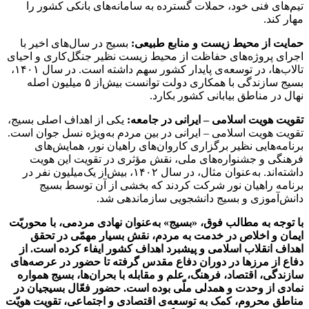
تیم‌های فنی خود، حملات گسترده به سامانه‌های بانکی کشور را
مهار کند.
حمایت از محیط زیست و منابع طبیعی:
بسیج در سال‌های اخیر با
اجرای پروژه‌های حفاظت از محیط زیست نظیر جنگل‌کاری و احیای
تالاب‌ها، در توسعه‌ی پایدار کشور سهم داشته است. در سال ۱۴۰۱،
بسیج سازندگی با همکاری دولت توانست بیش‌از ۵ میلیون اصله
نهال در مناطق بیابانی کشور بکارد.
تقویت هویت اسلامی – ایرانی در جامعه:
یکی از اهداف اصلی بسیج،
تقویت هویت اسلامی – ایرانی در بین مردم به‌ویژه نسل جوان است.
برنامه‌هایی نظیر برگزاری کاروان‌های راهیان نور، همایش‌های
فرهنگی و جشنواره‌های ملی، نقش مؤثری در تقویت این هویت
داشته‌اند. به‌عنوان مثال، در سال ۱۴۰۲، بیش‌از یک‌میلیون نفر در
برنامه راهیان نور شرکت کردند که بخشی از آن توسط بسیج
دانش‌آموزی و بسیج دانشجویی سازماندهی شد.
با توجه به مطالب فوق، «بسیج» به‌عنوان نهادی مردمی، با محوریّت
ایمان و اخلاص در خدمت به مردم، نقش بسیار مهمّی در تحقق
اهداف انقلاب اسلامی و پیشبرد اهداف کشور ایفاء کرده است. از
دفاع از مرزها در دوران دفاع مقدس گرفته تا حضور در عرصه‌های
سازندگی، اقتصاد، فرهنگ، علم و مقابله با بحران‌ها، بسیج همواره
نمادی از وحدت و همدلی ملّی بوده است. حضور فعّال بسیجیان در
مناطق محروم، کمک به توسعه‌ی اقتصادی و اجتماعی، تقویت هویّت