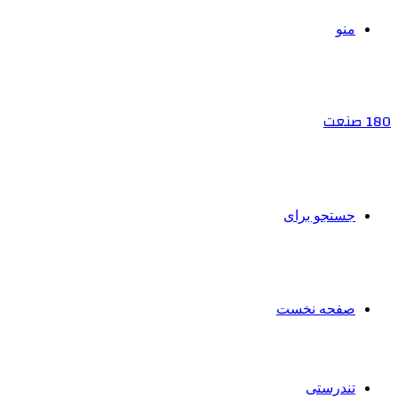
منو
180 صنعت
جستجو برای
صفحه نخست
تندرستی