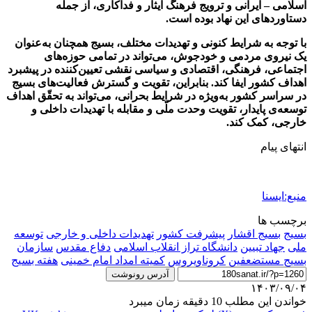
اسلامی – ایرانی و ترویج فرهنگ ایثار و فداکاری، از جمله
دستاوردهای این نهاد بوده است.
با توجه به شرایط کنونی و تهدیدات مختلف، بسیج همچنان به‌عنوان
یک نیروی مردمی و خودجوش، می‌تواند در تمامی حوزه‌های
اجتماعی، فرهنگی، اقتصادی و سیاسی نقشی تعیین‌کننده در پیشبرد
اهداف کشور ایفا کند. بنابراین، تقویت و گسترش فعالیت‌های بسیج
در سراسر کشور به‌ویژه در شرایط بحرانی، می‌تواند به تحقّق اهداف
توسعه‌ی پایدار، تقویت وحدت ملّی و مقابله با تهدیدات داخلی و
خارجی، کمک کند.
انتهای پیام
منبع:ایسنا
برچسب ها
بسيج
بسیج اقشار
پیشرفت کشور
تهدیدات داخلی و خارجی
توسعه
ملی
جهاد تبیین
دانشگاه تراز انقلاب اسلامی
دفاع مقدس
سازمان
بسيج مستضعفين
کروناویروس
کمیته امداد امام خمینی
هفته بسیج
آدرس رونوشت
۱۴۰۳/۰۹/۰۴
خواندن این مطلب 10 دقیقه زمان میبرد