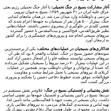
آغاز مشارکت بسیج در جنگ تحمیلی:
با آغاز جنگ تحمیلی رژیم بعثی
عراق علیه ایران در ۳۱ شهریور ۱۳۵۹، بسیج به‌عنوان نیرویی
مردمی و داوطلبانه وارد میدان نبرد شد. در همان ماه‌های ابتدایی
جنگ، بیش‌از ۵۰۰ هزار نفر از بسیجیان به جبهه‌ها اعزام شدند که
نقشی کلیدی در جلوگیری از پیشروی دشمن داشتند. عملیات‌هایی
نظیر طریق‌القدس، فتح‌المبین و بیت‌المقدس با حضور گسترده
نیروهای بسیجی انجام شد و پیروزی‌های چشمگیری را برای کشور
به ارمغان آورد.
فداکاری‌های بسیجیان در عملیات‌های مختلف:
یکی از برجسته‌ترین
نمونه‌های حضور بسیج در جنگ، عملیات والفجر ۸ بود که طی آن
نیروهای بسیجی توانستند منطقه فاو را از اشغال دشمن آزاد کنند.
در این عملیات بیش‌از ۷۰ درصد نیروها را بسیجیان تشکیل می‌دادند
که عمدتاً از نوجوانان و جوانان داوطلب بودند. همچنین در عملیات
کربلای ۵، نیروهای بسیجی با تحمل شرایط سخت و مقاومت
فوق‌العاده، موفق شدند خطوط دفاعی دشمن را بشکنند و پیروزی
بزرگی کسب کنند.
نقش پشتیبانی و لجستیکی بسیج در جنگ:
علاوه‌بر نقش مستقیم در
نبردها، بسیج در تأمین پشتیبانی و لجستیک جبهه‌ها نیز نقشی اساسی
داشت. زنان بسیجی در پشت جبهه با فعالیت‌هایی مانند تأمین غذا،
تهیه لباس و بسته‌بندی کمک‌های مردمی، به نیروهای نظامی یاری
رساندند. در مجموع، در طول هشت سال دفاع مقدس، بیش‌از یک