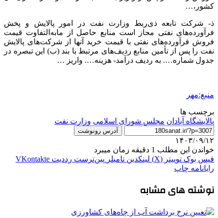
کشور،…
ذ- شرکت تابعه ذی‌ربط وزارت نفت در امور پالایش و پخش
فرآورده‌های نفتی مجاز است منابع حاصل از مابه‌التفاوت قیمت
فروش فرآورده‌های نفتی با قیمت خرید آنها از شرکت‌های پالایش
نفت را پس از تأمین منابع ردیف‌های مرتبط با بند (ب) این تبصره در
جدول شماره…. به ردیف درآمد- هزینه…. واریز …
منبع:مهر
برچسب ها
پالایشگاه آبادان
مجلس شورای اسلامی
وزارت نفت
آدرس رونوشت
۱۴۰۳/۰۹/۱۲
خواندن این مطلب 1 دقیقه زمان میبرد
فیس بوک
توییتر (X)
لینکدین
‫تامبلر
‫پین‌ترست
‫رددیت
‫VKontakte
رایانامه
چاپ
نوشته های مشابه