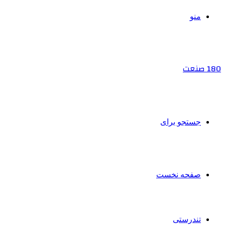
منو
180 صنعت
جستجو برای
صفحه نخست
تندرستی