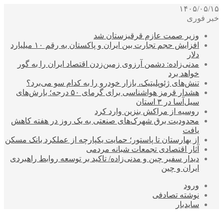
۱۴۰۵/۰۵/۱۵
خبر فوری
وزیر صمت عازم قرقیزستان شد
افزایش حجم تجارت بین ایران و پاکستان به رقم ۱۰ میلیارد
دلار
مدنی‌زاده: دشمن آرزوی زمین‌زدن اقتصاد ایران را به گور
خواهد برد
تنش‌های ژئوپلیتیک، بازار خودرو را به کدام سو می‌برد؟
هشدار قرمز هواشناسی برای گرمای ۵۰ درجه؛ بارش‌های
سیل‌آسا در ۳ استان
روسیه از مراکش بنزین وارد کرد
محدودیت برق شهرک‌های صنعتی به یک روز در هفته کاهش
یافت
از بهارستان تا پاستور؛ حمایت یکپارچه از عملکرد بانک مسکن
آثار اقتصادی تجمعات شبانه مردمی
دیدار سفیر چین و مدنی‌زاده/ تاکید بر توسعه روابط راهبردی
ایران و چین
ورود
نوشته تصادفی
سایدبار