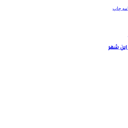
امه
چاپ
 این شهر