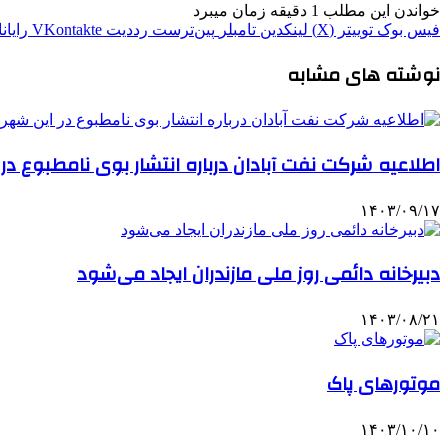
خواندن این مطلب 1 دقیقه زمان میبرد
فیس بوک
توییتر (X)
لینکدین
‫تامبلر
‫پین‌ترست
‫رددیت
‫VKontakte
رایان
نوشته های مشابه
اطلاعیه شرکت نفت آبادان درباره انتشار بوی نامطبوع در
۱۴۰۳/۰۹/۱۷
دبیرخانه دائمی روز ملی مازندران ایجاد می‌شود
۱۴۰۳/۰۸/۲۱
موتورهای پاک
۱۴۰۳/۱۰/۱۰