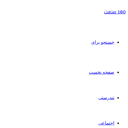
180 صنعت
جستجو برای
صفحه نخست
تندرستی
اجتماعی