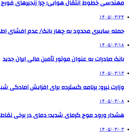
مهندسی خطوط انتقال هوایی؛ چرا زنجیرهای فورج سری X (X348 و X458) شریان حیاتی سالن‌های مونتاژ و کور
۱۴۰۵/۰۳/۲۴
حمله سایبری محدود به چهار بانک/ عدم افشای اطل
۱۴۰۵/۰۳/۱۸
بانک صادرات به‌ عنوان موتور تأمین مالی ایران جدید
۱۴۰۵/۰۳/۱۳
وزارت نیرو: برنامه‌ گسترده برای افزایش آمادگی ش
۱۴۰۵/۰۳/۰۸
هشدار ورود موج گرمای شدید؛ دمای در برخی نقاط کشور به ۵۰ 
۱۴۰۵/۰۳/۰۳