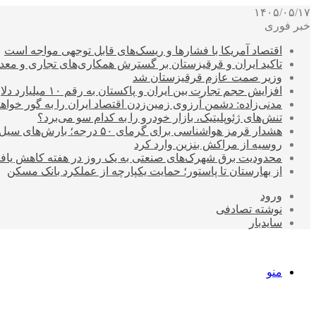
۱۴۰۵/۰۵/۱۷
خبر فوری
اقتصاد آمریکا با فشارها و ریسک‌های قابل توجهی مواجه است
تاکید ایران و قرقیزستان بر گسترش همکاری‌های تجاری و معد
وزیر صمت عازم قرقیزستان شد
افزایش حجم تجارت بین ایران و پاکستان به رقم ۱۰ میلیارد دلار
مدنی‌زاده: دشمن آرزوی زمین‌زدن اقتصاد ایران را به گور خواهد
تنش‌های ژئوپلیتیک، بازار خودرو را به کدام سو می‌برد؟
هشدار قرمز هواشناسی برای گرمای ۵۰ درجه؛ بارش‌های سیل‌آسا در ۳ استان
روسیه از مراکش بنزین وارد کرد
محدودیت برق شهرک‌های صنعتی به یک روز در هفته کاهش یاف
از بهارستان تا پاستور؛ حمایت یکپارچه از عملکرد بانک مسکن
ورود
نوشته تصادفی
سایدبار
منو