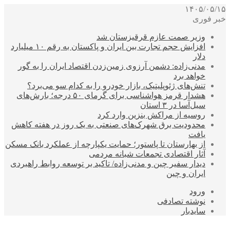
۱۴۰۵/۰۵/۱۵
خبر فوری
وزیر صمت عازم قرقیزستان شد
افزایش حجم تجارت بین ایران و پاکستان به رقم ۱۰ میلیارد
دلار
مدنی‌زاده: دشمن آرزوی زمین‌زدن اقتصاد ایران را به گور
خواهد برد
تنش‌های ژئوپلیتیک، بازار خودرو را به کدام سو می‌برد؟
هشدار قرمز هواشناسی برای گرمای ۵۰ درجه؛ بارش‌های
سیل‌آسا در ۳ استان
روسیه از مراکش بنزین وارد کرد
محدودیت برق شهرک‌های صنعتی به یک روز در هفته کاهش
یافت
از بهارستان تا پاستور؛ حمایت یکپارچه از عملکرد بانک مسکن
آثار اقتصادی تجمعات شبانه مردمی
دیدار سفیر چین و مدنی‌زاده/ تاکید بر توسعه روابط راهبردی
ایران و چین
ورود
نوشته تصادفی
سایدبار