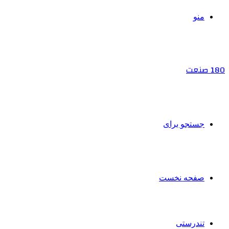
منو
180 صنعت
جستجو برای
صفحه نخست
تندرستی