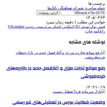
برچسب ها
حمله سایبری
شورای هماهنگی بانک‌ها
آدرس رونوشت
۱۴۰۵/۰۳/۲۴
خواندن این مطلب 1 دقیقه زمان میبرد
فیس بوک
توییتر (X)
لینکدین
‫تامبلر
‫پین‌ترست
‫رددیت
‫VKontakte
رایانامه
چاپ
نوشته های مشابه
رفع موانع تجارت مرزی و آغازفصل جدید در بازارچه‌های
خرده‌فروشی
۱۴۰۲/۱۰/۱۹
وضعیت فعالیت بورس در تعطیلی‌های غیر رسمی