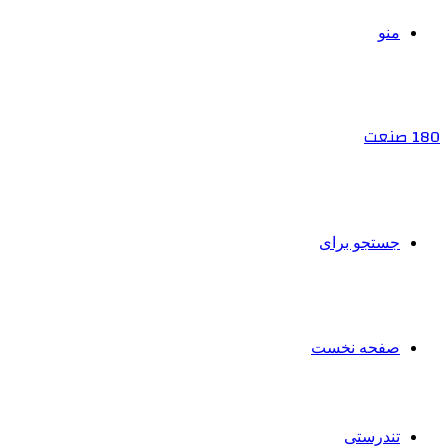
منو
180 صنعت
جستجو برای
صفحه نخست
تندرستی