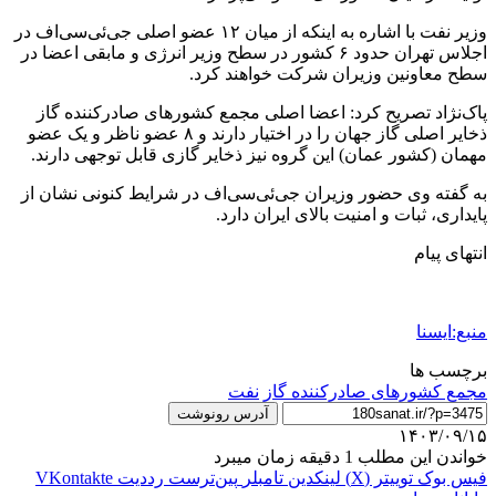
وزیر نفت با اشاره به اینکه از میان ۱۲ عضو اصلی جی‌ئی‌سی‌اف در
اجلاس تهران حدود ۶ کشور در سطح وزیر انرژی و مابقی اعضا در
سطح معاونین وزیران شرکت خواهند کرد.
پاک‌نژاد تصریح کرد: اعضا اصلی مجمع کشورهای صادرکننده گاز
ذخایر اصلی گاز جهان را در اختیار دارند و ۸ عضو ناظر و یک عضو
مهمان (کشور عمان) این گروه نیز ذخایر گازی قابل توجهی دارند.
به گفته وی حضور وزیران جی‌ئی‌سی‌اف در شرایط کنونی نشان از
پایداری، ثبات و امنیت بالای ایران دارد.
انتهای پیام
منبع:ایسنا
برچسب ها
مجمع کشورهای صادرکننده گاز
نفت
آدرس رونوشت
۱۴۰۳/۰۹/۱۵
خواندن این مطلب 1 دقیقه زمان میبرد
فیس بوک
توییتر (X)
لینکدین
‫تامبلر
‫پین‌ترست
‫رددیت
‫VKontakte