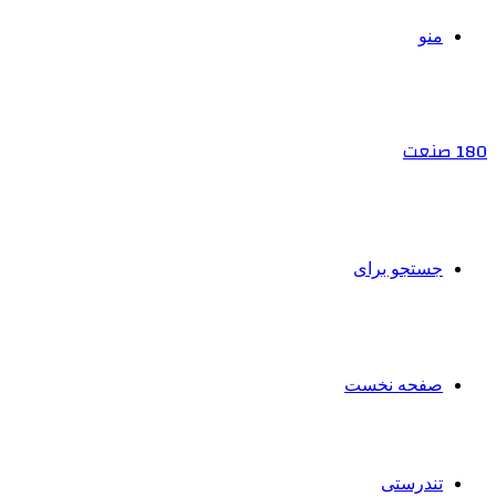
منو
180 صنعت
جستجو برای
صفحه نخست
تندرستی