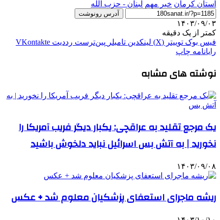
استان کرمان
خبر مهم
لبنان - حزب الله
آدرس رونوشت
۱۴۰۳/۰۹/۰۳
کمتر از یک دقیقه
فیس بوک
توییتر (X)
لینکدین
‫تامبلر
‫پین‌ترست
‫رددیت
‫VKontakte
رایانامه
چاپ
نوشته های مشابه
یک مرجع تقلید به عراقچی: یکبار دیگر فریب آمریکا را
نخورید | به آتش بس اسرائیل نباید دلخوش باشید
۱۴۰۳/۰۹/۰۸
ریشه ماجرای استعفای پزشکیان معلوم شد + عکس
۱۴۰۳/۱۰/۱۰