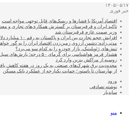
۱۴۰۵/۰۵/۱۷
خبر فوری
اقتصاد آمریکا با فشارها و ریسک‌های قابل توجهی مواجه است
تاکید ایران و قرقیزستان بر گسترش همکاری‌های تجاری و معد
وزیر صمت عازم قرقیزستان شد
افزایش حجم تجارت بین ایران و پاکستان به رقم ۱۰ میلیارد دلار
مدنی‌زاده: دشمن آرزوی زمین‌زدن اقتصاد ایران را به گور خواهد
تنش‌های ژئوپلیتیک، بازار خودرو را به کدام سو می‌برد؟
هشدار قرمز هواشناسی برای گرمای ۵۰ درجه؛ بارش‌های سیل‌آسا در ۳ استان
روسیه از مراکش بنزین وارد کرد
محدودیت برق شهرک‌های صنعتی به یک روز در هفته کاهش یاف
از بهارستان تا پاستور؛ حمایت یکپارچه از عملکرد بانک مسکن
ورود
نوشته تصادفی
سایدبار
منو