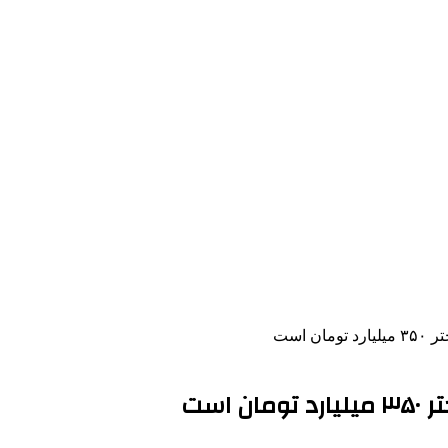
 است
است