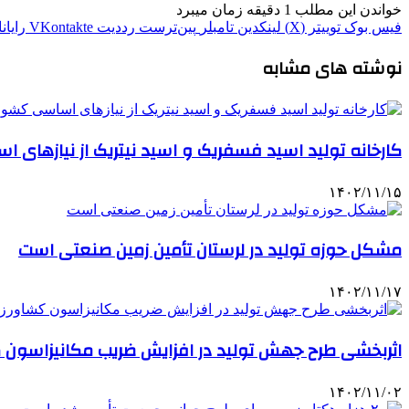
خواندن این مطلب 1 دقیقه زمان میبرد
فیس بوک
توییتر (X)
لینکدین
‫تامبلر
‫پین‌ترست
‫رددیت
‫VKontakte
رایان
نوشته های مشابه
کارخانه تولید اسید فسفریک و اسید نیتریک از نیازهای
۱۴۰۲/۱۱/۱۵
مشکل حوزه تولید در لرستان تأمین زمین صنعتی ‌است
۱۴۰۲/۱۱/۱۷
اثربخشی طرح جهش تولید در افزایش ضریب مکانیزاسون ک
۱۴۰۲/۱۱/۰۲