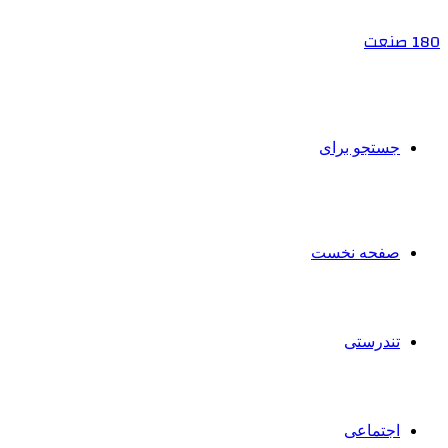
180 صنعت
جستجو برای
صفحه نخست
تندرستی
اجتماعی