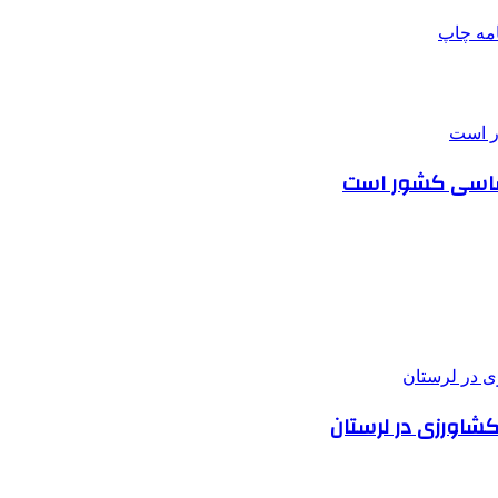
امه
چاپ
 اساسی کشور است
شاورزی در لرستان