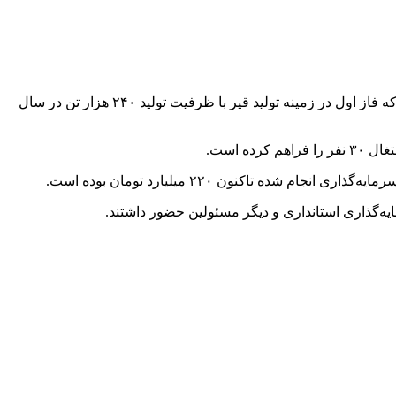
بهمن جعفری امروز(۲۸ دی‌ماه) در حاشیه بازدید استاندار لرستان از شرکت پترو پالایش شهرستان پلدختر، اظهار کرد: این شرکت در دو فاز که فاز اول در زمینه تولید قیر با ظرفیت تولید ۲۴۰ هزار تن در سال
‌گذاری استانداری و دیگر مسئولین حضور داشتند.