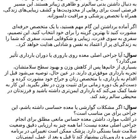
به دنبال داشتن بدنی سالم‌تر و ظاهری زیباتر هستند. این مسیر
فرصتی است برای رهایی از محدودیت‌ها و کشف زیبایی‌های زندگی،
همراه با تخصص پزشکی و مراقبت دلسوزانه.
اگر آماده برداشتن این گام مهم هستید، با یک متخصص حرفه‌ای
مشورت کنید تا بهترین گزینه را برای خود انتخاب کنید. این تصمیم،
سفری به سوی قدرت، زیبایی و شکوفایی است، سفری که شما را
به زندگی‌ای پر از اعتماد به نفس و شادابی هدایت خواهد کرد..
سوال:
آیا جراحی اصلی معده روی باروری یا دوران بارداری تأثیر
می‌گذارد؟
بسیاری از خانم‌ها پس از کاهش وزن و بهبود سطح سلامتشان،
تجربه بارداری موفق‌تری دارند. در عین حال، توصیه می‌شود قبل از
اقدام به بارداری، با متخصص زنان و جراح خود مشورت کرده و
دست‌کم یک دوره زمانی برای تثبیت وزن در نظر بگیرید. این کار به
شما کمک می‌کند که بارداری ایمن‌تری داشته باشید و فرزندتان در
محیطی سالم رشد کند.
سوال:
اگر مشکلات گوارشی یا معده حساسی داشته باشم، این
جراحی برای من مناسب است؟
در اغلب موارد، داشتن معده حساس مانعی مطلق برای انجام
جراحی اصلی معده نیست؛ اما همه چیز به ارزیابی دقیق وضعیت
سلامت شما بستگی دارد. پزشک ممکن است تغییراتی در برنامه
غذایی و دارویی‌تان پیشنهاد کند تا قبل و بعد از عمل، ایمنی‌تان