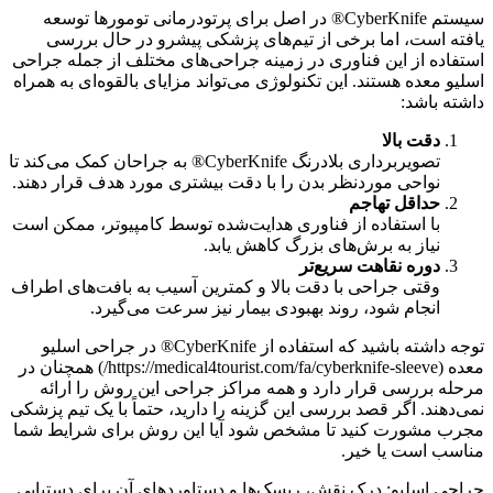
سیستم CyberKnife® در اصل برای پرتودرمانی تومورها توسعه
یافته است، اما برخی از تیم‌های پزشکی پیشرو در حال بررسی
استفاده از این فناوری در زمینه جراحی‌های مختلف از جمله جراحی
اسلیو معده هستند. این تکنولوژی می‌تواند مزایای بالقوه‌ای به همراه
داشته باشد:
دقت بالا
تصویربرداری بلادرنگ CyberKnife® به جراحان کمک می‌کند تا
نواحی موردنظر بدن را با دقت بیشتری مورد هدف قرار دهند.
حداقل تهاجم
با استفاده از فناوری هدایت‌شده توسط کامپیوتر، ممکن است
نیاز به برش‌های بزرگ کاهش یابد.
دوره نقاهت سریع‌تر
وقتی جراحی با دقت بالا و کمترین آسیب به بافت‌های اطراف
انجام شود، روند بهبودی بیمار نیز سرعت می‌گیرد.
توجه داشته باشید که استفاده از CyberKnife® در جراحی اسلیو
معده (https://medical4tourist.com/fa/cyberknife-sleeve/) همچنان در
مرحله بررسی قرار دارد و همه مراکز جراحی این روش را ارائه
نمی‌دهند. اگر قصد بررسی این گزینه را دارید، حتماً با یک تیم پزشکی
مجرب مشورت کنید تا مشخص شود آیا این روش برای شرایط شما
مناسب است یا خیر.
جراحی اسلیو: درک نقش، ریسک‌ها و دستاوردهای آن برای دستیابی