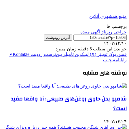
منبع:همشهری آنلاین
برچسب ها
جراحی
رپرتاژ آگهی
معده
آدرس رونوشت
۱۴۰۲/۱۲/۱۰
خواندن این مطلب 5 دقیقه زمان میبرد
فیس بوک
توییتر (X)
لینکدین
‫تامبلر
‫پین‌ترست
‫رددیت
‫VKontakte
رایانامه
چاپ
نوشته های مشابه
شامپو بدن حاوی روغن‌های طبیعی؛ آیا واقعا مفید
است؟
۱۴۰۲/۱۲/۰۴