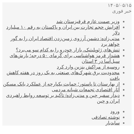
۱۴۰۵/۰۵/۱۵
خبر فوری
وزیر صمت عازم قرقیزستان شد
افزایش حجم تجارت بین ایران و پاکستان به رقم ۱۰ میلیارد
دلار
مدنی‌زاده: دشمن آرزوی زمین‌زدن اقتصاد ایران را به گور
خواهد برد
تنش‌های ژئوپلیتیک، بازار خودرو را به کدام سو می‌برد؟
هشدار قرمز هواشناسی برای گرمای ۵۰ درجه؛ بارش‌های
سیل‌آسا در ۳ استان
روسیه از مراکش بنزین وارد کرد
محدودیت برق شهرک‌های صنعتی به یک روز در هفته کاهش
یافت
از بهارستان تا پاستور؛ حمایت یکپارچه از عملکرد بانک مسکن
آثار اقتصادی تجمعات شبانه مردمی
دیدار سفیر چین و مدنی‌زاده/ تاکید بر توسعه روابط راهبردی
ایران و چین
ورود
نوشته تصادفی
سایدبار