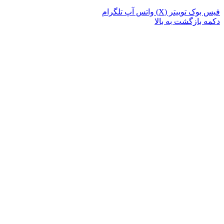
فیس بوک
توییتر (X)
واتس آپ
تلگرام
دکمه بازگشت به بالا