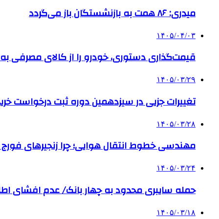
میدری: ۸۶ همت به بازنشستگان باز می‌گردد
۱۴۰۵/۰۴/۰۳
قیمت‌گذاری دستوری، خودرو را از کالای مصرفی به ا
۱۴۰۵/۰۳/۲۹
تغییرات جزیی در سیزدهمین دوره ثبت درخواست خرید 
۱۴۰۵/۰۳/۲۸
مهندسی خطوط انتقال هوایی؛ چرا زنجیرهای فورج سری X (X348 و X458) شریان حیاتی سالن‌های مونتاژ و کور
۱۴۰۵/۰۳/۲۴
حمله سایبری محدود به چهار بانک/ عدم افشای اطل
۱۴۰۵/۰۳/۱۸