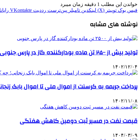
خواندن این مطلب 1 دقیقه زمان میبرد
فیس بوک
توییتر (X)
لینکدین
‫تامبلر
‫پین‌ترست
‫رددیت
‫VKontakte
رایان
نوشته های مشابه
تولید بیش از ۲۵۰۰ تن ماده بودارکننده گاز در پارس جنوبی
۱۴۰۲/۱۲/۰۴
پرداخت جریمه به کرسنت از اموال ملی تا اموال بابک ز
۱۴۰۲/۱۱/۰۸
قیمت نفت در مسیر ثبت دومین کاهش هفتگی
۱۴۰۴/۰۳/۰۹