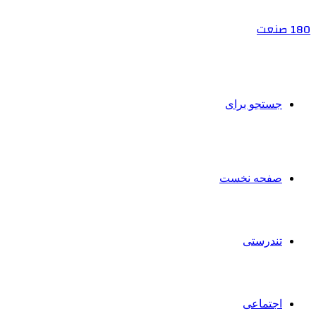
180 صنعت
جستجو برای
صفحه نخست
تندرستی
اجتماعی