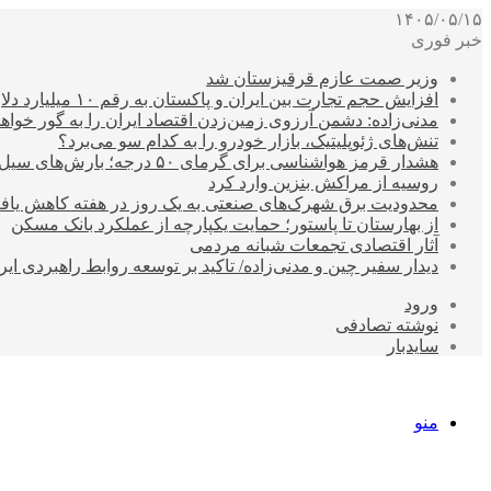
۱۴۰۵/۰۵/۱۵
خبر فوری
وزیر صمت عازم قرقیزستان شد
افزایش حجم تجارت بین ایران و پاکستان به رقم ۱۰ میلیارد دلار
مدنی‌زاده: دشمن آرزوی زمین‌زدن اقتصاد ایران را به گور خواهد
تنش‌های ژئوپلیتیک، بازار خودرو را به کدام سو می‌برد؟
هشدار قرمز هواشناسی برای گرمای ۵۰ درجه؛ بارش‌های سیل‌آسا در ۳ استان
روسیه از مراکش بنزین وارد کرد
محدودیت برق شهرک‌های صنعتی به یک روز در هفته کاهش یاف
از بهارستان تا پاستور؛ حمایت یکپارچه از عملکرد بانک مسکن
آثار اقتصادی تجمعات شبانه مردمی
دیدار سفیر چین و مدنی‌زاده/ تاکید بر توسعه روابط راهبردی ایر
ورود
نوشته تصادفی
سایدبار
منو