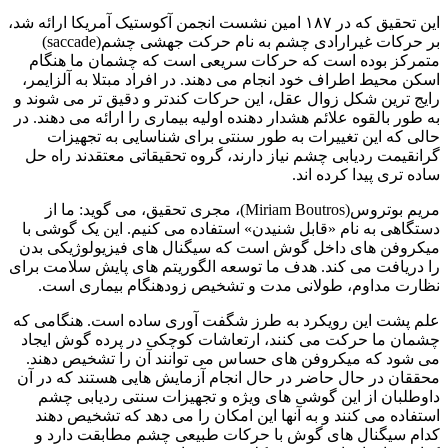
این تحقیق که در ۱۸۷ امین نشست انجمن آکوستیک آمریکا ارائه شد،
بر حرکات غیرارادی چشم به نام حرکت جهشی چشم(saccade)
متمرکز بوده است که حرکات سریعی است که چشمان ما هنگام
اسکن محیط اطراف خود انجام می دهند. در افراد مبتلا به آلزایمر،
رایج ترین شکل زوال عقل، این حرکات کندتر و دقیق تر می شوند و
به طور بالقوه علائم هشدار دهنده اولیه بیماری را ارائه می دهند. در
حالی که این تغییرات به طور سنتی برای شناسایی به تجهیزات
گرانقیمت ردیابی چشم نیاز دارند، گروه تحقیقاتی معتقدند راه حل
ساده تری پیدا کرده اند.
مریم بوتروس(Miriam Boutros)، مجری تحقیق، می گوید: ما از
دستگاهی به نام «قابل شنیدن» استفاده می کنیم. این یک گوشی با
میکروفن های داخل گوش است که سیگنال های فیزیولوژیکی بدن
را دریافت می کند. هدف ما توسعه الگوریتم های پایش سلامت برای
نظارت مداوم، طولانی مدت و تشخیص زودهنگام بیماری است.
علم پشت این رویکرد به طرز شگفت آوری ساده است. هنگامی که
چشمان ما حرکت می کنند، ارتعاشات کوچکی در پرده گوش ایجاد
می شود که میکروفن های حساس می توانند آن را تشخیص دهند.
محققان در حال حاضر در حال انجام آزمایش هایی هستند که در آن
داوطلبان از این گوشی های ویژه و تجهیزات سنتی ردیابی چشم
استفاده می کنند و به آنها این امکان را می دهد که تشخیص دهند
کدام سیگنال های گوش با حرکات طبیعی چشم مطابقت دارد و