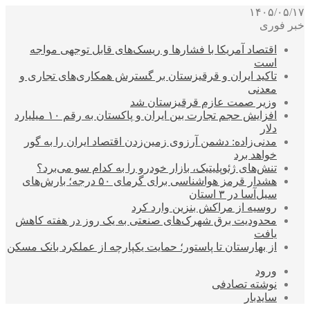
۱۴۰۵/۰۵/۱۷
خبر فوری
اقتصاد آمریکا با فشارها و ریسک‌های قابل توجهی مواجه
است
تاکید ایران و قرقیزستان بر گسترش همکاری‌های تجاری و
معدنی
وزیر صمت عازم قرقیزستان شد
افزایش حجم تجارت بین ایران و پاکستان به رقم ۱۰ میلیارد
دلار
مدنی‌زاده: دشمن آرزوی زمین‌زدن اقتصاد ایران را به گور
خواهد برد
تنش‌های ژئوپلیتیک، بازار خودرو را به کدام سو می‌برد؟
هشدار قرمز هواشناسی برای گرمای ۵۰ درجه؛ بارش‌های
سیل‌آسا در ۳ استان
روسیه از مراکش بنزین وارد کرد
محدودیت برق شهرک‌های صنعتی به یک روز در هفته کاهش
یافت
از بهارستان تا پاستور؛ حمایت یکپارچه از عملکرد بانک مسکن
ورود
نوشته تصادفی
سایدبار