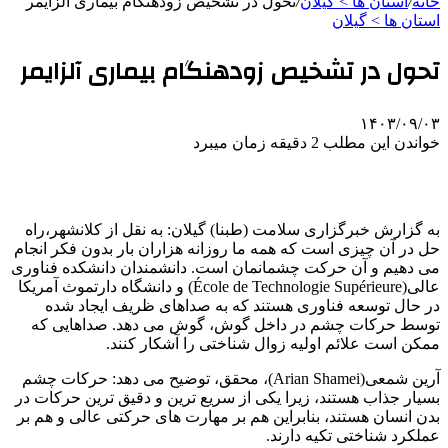
خانه
/
استان ها > گیلان
/
تحول در تشخیص زودهنگام بیماری آلزایمر
استان ها > گیلان
تحول در تشخیص زودهنگام بیماری آلزایمر
۱۴۰۳/۰۹/۰۳
خواندن این مطلب 2 دقیقه زمان میبرد
به گزارش خبرگزاری سلامت (طبنا) گیلان: به نقل از کلانشهر،راه
حل در آن چیزی است که همه ما روزانه هزاران بار بدون فکر انجام
می دهیم و آن حرکت چشمانمان است. دانشمندان دانشکده فناوری
عالی(École de Technologie Supérieure) و دانشگاه دارتموث آمریکا
در حال توسعه فناوری هستند که به صداهای ظریف ایجاد شده
توسط حرکات چشم در داخل گوش، گوش می دهد. صداهایی که
ممکن است علائم اولیه زوال شناختی را آشکار کنند.
آرین شمعی(Arian Shamei)، محقق، توضیح می دهد: حرکات چشم
بسیار جذاب هستند، زیرا یکی از سریع ترین و دقیق ترین حرکات در
بدن انسان هستند، بنابراین هم بر مهارت های حرکتی عالی و هم بر
عملکرد شناختی تکیه دارند.