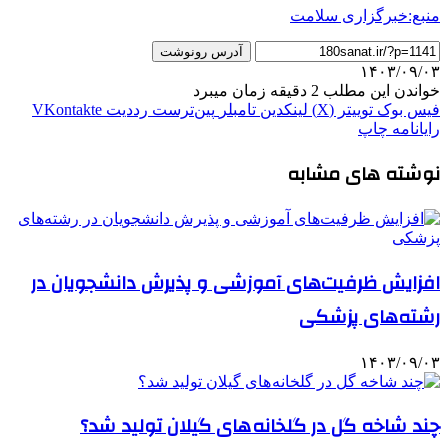
منبع:خبرگزاری سلامت
آدرس رونوشت
۱۴۰۳/۰۹/۰۳
خواندن این مطلب 2 دقیقه زمان میبرد
فیس بوک
توییتر (X)
لینکدین
‫تامبلر
‫پین‌ترست
‫رددیت
‫VKontakte
رایانامه
چاپ
نوشته های مشابه
افزایش ظرفیت‌های آموزشی و پذیرش دانشجویان در
رشته‌های پزشکی
۱۴۰۳/۰۹/۰۳
چند شاخه گل در گلخانه های گیلان تولید شد؟