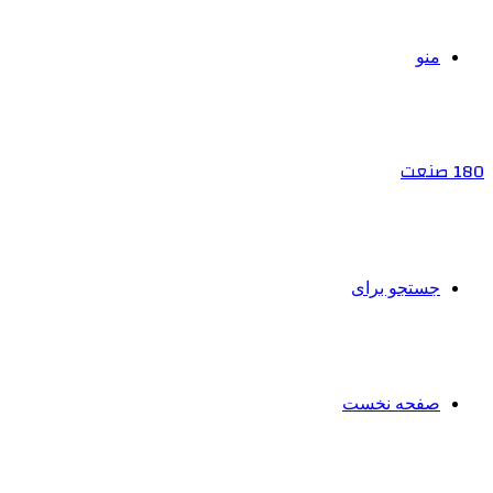
منو
180 صنعت
جستجو برای
صفحه نخست