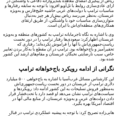
ریاض از پیگیری امضای معاهده بلندپروازانه دفاعی با واشنگتن در
ازای عادی‌سازی روابط با تل‌آویو افزود: با توجه به سابقه رفتارها و
مناسبات ترامپ با دولت‌های عربی حاشیه خلیج‌فارس و به‌ویژه
عربستان، به‌نظر می‌رسد ریاض بیش‌از هر چیز به‌دنبال
متوازن‌سازی مناسبات خود با واشنگتن، از طریق ارتقای
همکاری‌های منطقه‌ای‌اش با ایران است.
وی با اشاره به نگاه تاجرمابانه ترامپ به کشورهای منطقه و به‌ویژه
عربستان اظهارکرد: سعودی‌ها رفتار ترامپ را در دور نخست
ریاست‌جمهوری‌اش با آنها را فراموش نکرده‌اند؛ رفتاری که
تحقیرآمیز و باج‌خواهانه بود. ترامپ در آن مقطع با به‌کار بردن تعابیر
خاص، سبب نارضایتی نخبگان عربستان و مقام‌های ارشد این کشور
شده بود.
نگرانی از ادامه رویکرد باج‌خواهانه ترامپ
این کارشناس مسائل غرب‌آسیا با اشاره به باج‌خواهی ۵۰۰ میلیارد
دلاری ترامپ از عربستان در دور نخست ریاست‌جمهوری‌اش
به‌منظور فروش تسلیحات به این کشور ادامه داد: رویکردها و
سیاست‌های ترامپ نشان می‌دهد او قصد دارد با تحت‌فشار قرار
دادن دولت‌های عربی و به‌ویژه عربستان، از منابع مالی آنها در
اقتصاد آمریکا بهره بگیرد.
هانی‌زاده تصریح کرد: با توجه به پیشیه عملکردی ترامپ در قبال