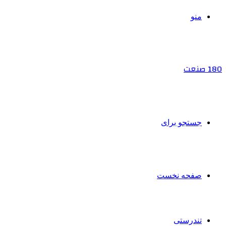
منو
180 صنعت
جستجو برای
صفحه نخست
تندرستی