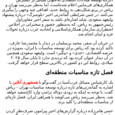
همکاری‌های فی‌مابین اعلام شده‌است، اما به‌نظر می‌رسد تهران و
ریاض در پرتو شکل‌دهی به روابط جدید، اهدافی چند وجهی را پیگیری
می‌کنند. در چنین شرایطی گمانه‌زنی اخیر «بلومبرگ» درباره پیشنهاد
ولیعهد سعودی، شاید اشاره‌ای باشد به سفر اخیر معاون‌اول
رئیس‌جمهور به ریاض، که به‌منظور حضور و سخنرانی در اجلاس
اضطراری سازمان همکاری‌اسلامی و اتحادیه عرب درباره تحولات
غزه و لبنان انجام شد.
در جریان آن سفر، محمد بن‌سلمان در دیدار با محمدرضا عارف،
تاکید کرده بود که ریاض برای توسعه مناسبات با ایران، به‌ویژه در
عرصه اقتصادی، «جدی» و «پیگیر» است. ولیعهد سعودی همچنین
در آن دیدار عنوان کرده بود که تردیدی ندارد تا پایان سال ۲۰۲۵
میلادی، روابط این دو کشور در بالاترین سطح قرار خواهد گرفت.
فصل تازه مناسبات منطقه‌ای
یک کارشناس مسائل غرب‌آسیا در گفت‌وگو با
همشهری آنلاین
با
اشاره به گمانه‌زنی‌های تازه درباره توسعه مناسبات تهران – ریاض
گفت: با توجه به اینکه به زودی دونالد ترامپ وارد کاخ‌سفید خواهد
شد، به‌نظر می‌رسد ریاض می‌کوشد با همراهی ایران، فصل تازه‌ای
از مناسبات منطقه‌ای را کلید بزند.
حسن هانی‌زاده درباره گزارش‌های اخیر پیرامون صرف‌نظر کردن