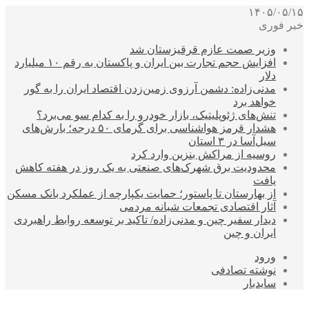
۱۴۰۵/۰۵/۱۵
خبر فوری
وزیر صمت عازم قرقیزستان شد
افزایش حجم تجارت بین ایران و پاکستان به رقم ۱۰ میلیارد
دلار
مدنی‌زاده: دشمن آرزوی زمین‌زدن اقتصاد ایران را به گور
خواهد برد
تنش‌های ژئوپلیتیک، بازار خودرو را به کدام سو می‌برد؟
هشدار قرمز هواشناسی برای گرمای ۵۰ درجه؛ بارش‌های
سیل‌آسا در ۳ استان
روسیه از مراکش بنزین وارد کرد
محدودیت برق شهرک‌های صنعتی به یک روز در هفته کاهش
یافت
از بهارستان تا پاستور؛ حمایت یکپارچه از عملکرد بانک مسکن
آثار اقتصادی تجمعات شبانه مردمی
دیدار سفیر چین و مدنی‌زاده/ تاکید بر توسعه روابط راهبردی
ایران و چین
ورود
نوشته تصادفی
سایدبار