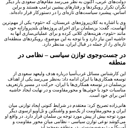
دولت‌های عربی، اکنون به نظر می‌رسد مقام‌های سعودی بار دیگر
نگران تکرار رویکردها و رفتارهای پیشین ترامپ هستند و براین
اساس، پیشبرد سیاست‌های تازه‌ای را در دستورکار قرار داده‌اند.
وی با اشاره به کلان‌پروژه‌های عربستان، که «نئوم» یکی از مهم‌ترین
آنهاست، گفت: بن‌سلمان برای اجرای پروژه‌های بلندپروازانه خود،
مانند «نئوم»، هزینه‌های کلانی کرده و برای عملیاتی‌سازی آنها به
حاشیه امن نیاز دارد و با توجه به این موضوع، رویکردهای منطقه‌ای
تازه‌ای را، از جمله در قبال ایران، مدنظر دارد.
در جست‌وجوی توازن سیاسی – نظامی در
منطقه
این کارشناس مسائل غرب‌آسیا درباره هدف ولیعهد سعودی از
توسعه همکاری‌ها با ایران ادامه داد: به‌نظر می‌رسد یکی از اهداف
بن‌سلمان در توسعه همکاری‌ها با ایران، حرکت در مسیر بازتعریف
مناسبات خود با حوثی‌ها و محورمقاومت و در نهایت ایجاد حاشیه
امن برای خود است.
هانی‌زاده تصریح کرد: معتقدم در شرایط کنونی ایجاد توازنی میان
ایران و محورمقاومت از یک‌سو و واشنگتن و تل‌آویو ازسوی دیگر
مورد توجه بیش از پیش مورد توجه بن سلمان قرار دارد. در واقع او
می‌کوشد نوعی توازن سیاسی – نظامی میان محور مقاومت و
آمریکا و رژیم‌صهیونیستی در منطقه به‌وجود آید.