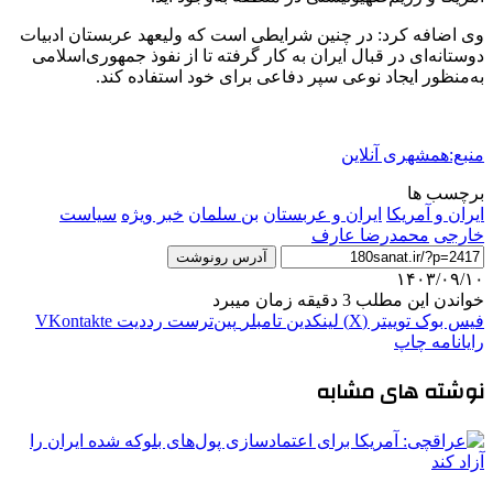
وی اضافه کرد: در چنین شرایطی است که ولیعهد عربستان ادبیات
دوستانه‌ای در قبال ایران به کار گرفته تا از نفوذ جمهوری‌اسلامی
به‌منظور ایجاد نوعی سپر دفاعی برای خود استفاده کند.
منبع:همشهری آنلاین
برچسب ها
ایران و آمریکا
ایران و عربستان
بن سلمان
خبر ویژه
سیاست‌
خارجی
محمدرضا عارف
آدرس رونوشت
۱۴۰۳/۰۹/۱۰
خواندن این مطلب 3 دقیقه زمان میبرد
فیس بوک
توییتر (X)
لینکدین
‫تامبلر
‫پین‌ترست
‫رددیت
‫VKontakte
رایانامه
چاپ
نوشته های مشابه