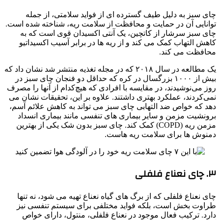
چای سبز به دلیل طیف گسترده ای از فواید سلامتی، از جمله
توانایی آن در حمایت و محافظت از سلامت ریه، شناخته شده است.
چای سبز سرشار از کاتچین، یک آنتی اکسیدان قوی است که به
کاهش التهاب کمک می کند و از ریه ها در برابر آسیب اکسیداتیو
محافظت می کند.
یک مطالعه در سال ۲۰۱۸ که در مجله تغذیه منتشر شد نشان داد که
بیش از ۱۰۰۰ بزرگسال در کره که حداقل دو فنجان چای سبز در
روز می‌نوشیدند، در مقایسه با افرادی که هیچ‌کدام از آنها را مصرف
نمی‌کردند، عملکرد بهتری داشتند. علاوه بر این، تحقیقات نشان می
دهد که خواص ضد التهابی چای سبز می تواند به کاهش علائم آسم،
برونشیت مزمن و سایر بیماری های تنفسی مانند بیماری انسداد
مزمن ریه (COPD) کمک کند. چای سبز بدون شک یکی از بهترین
دمنوش ها برای سلامت ریه هاست.
۳. چای نعناع فلفلی
چای نعناع فلفلی که از برگ های گیاه نعناع تهیه می شود، نه تنها
طراوت بخش است، بلکه فواید مختلفی برای سیستم تنفسی نیز
دارد. ترکیب فعال موجود در نعناع فلفلی، منتول، دارای خواص