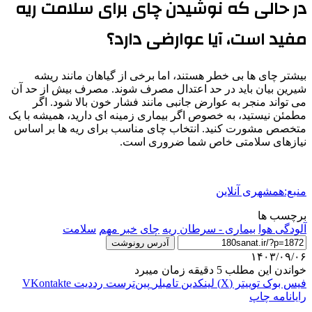
در حالی که نوشیدن چای برای سلامت ریه
مفید است، آیا عوارضی دارد؟
بیشتر چای ها بی خطر هستند، اما برخی از گیاهان مانند ریشه
شیرین بیان باید در حد اعتدال مصرف شوند. مصرف بیش از حد آن
می تواند منجر به عوارض جانبی مانند فشار خون بالا شود. اگر
مطمئن نیستید، به خصوص اگر بیماری زمینه ای دارید، همیشه با یک
متخصص مشورت کنید. انتخاب چای مناسب برای ریه ها بر اساس
نیازهای سلامتی خاص شما ضروری است.
منبع:همشهری آنلاین
برچسب ها
آلودگی هوا
بیماری - سرطان ریه
چای
خبر مهم
سلامت
آدرس رونوشت
۱۴۰۳/۰۹/۰۶
خواندن این مطلب 5 دقیقه زمان میبرد
فیس بوک
توییتر (X)
لینکدین
‫تامبلر
‫پین‌ترست
‫رددیت
‫VKontakte
رایانامه
چاپ