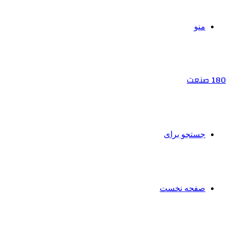
منو
180 صنعت
جستجو برای
صفحه نخست