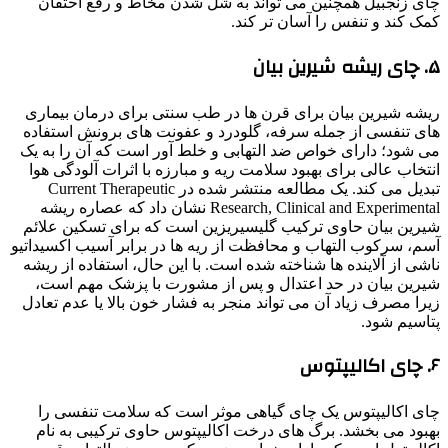
چای زنجبیل همچنین می تواند به شل شدن مخاط و رفع احتقان
کمک کند و تنفس را آسان تر کند.
۵. چای ریشه شیرین بیان
ریشه شیرین بیان برای قرن ها در طب سنتی برای درمان بیماری
های تنفسی از جمله سرفه، گلودرد و عفونت های برونش استفاده
می شود؛ دارای خواص ضد التهابی و خلط آور است که آن را به یک
انتخاب عالی برای بهبود سلامت ریه و مبارزه با اثرات آلودگی هوا
تبدیل می کند. یک مطالعه منتشر شده در Current Therapeutic
Research, Clinical and Experimental نشان داد که عصاره ریشه
شیرین بیان حاوی ترکیب گلیسیریزین است که برای تسکین علائم
آسم، سرکوب التهاب و محافظت از ریه ها در برابر آسیب اکسیداتیو
ناشی از آلاینده ها شناخته شده است. با این حال، استفاده از ریشه
شیرین بیان در حد اعتدال و پس از مشورت با پزشک مهم است،
زیرا مصرف زیاد آن می تواند منجر به فشار خون بالا یا عدم تعادل
پتاسیم شود.
۶. چای اکالیپتوس
چای اکالیپتوس یک چای گیاهی موثر است که سلامت تنفسی را
بهبود می بخشد. برگ های درخت اکالیپتوس حاوی ترکیبی به نام