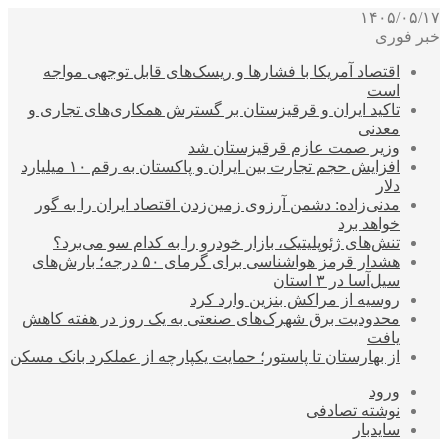
۱۴۰۵/۰۵/۱۷
خبر فوری
اقتصاد آمریکا با فشارها و ریسک‌های قابل توجهی مواجه
است
تاکید ایران و قرقیزستان بر گسترش همکاری‌های تجاری و
معدنی
وزیر صمت عازم قرقیزستان شد
افزایش حجم تجارت بین ایران و پاکستان به رقم ۱۰ میلیارد
دلار
مدنی‌زاده: دشمن آرزوی زمین‌زدن اقتصاد ایران را به گور
خواهد برد
تنش‌های ژئوپلیتیک، بازار خودرو را به کدام سو می‌برد؟
هشدار قرمز هواشناسی برای گرمای ۵۰ درجه؛ بارش‌های
سیل‌آسا در ۳ استان
روسیه از مراکش بنزین وارد کرد
محدودیت برق شهرک‌های صنعتی به یک روز در هفته کاهش
یافت
از بهارستان تا پاستور؛ حمایت یکپارچه از عملکرد بانک مسکن
ورود
نوشته تصادفی
سایدبار