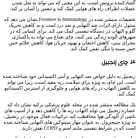
گشادکننده برونش است، به این معنی که می تواند به شل شدن
عضلات اطراف راه های هوایی کمک کند و تنفس را آسان تر کند.
تحقیقات منتشر شده در Frontiers in Immunology نشان می دهد که
منتول دارای اثرات ضد التهابی و ضد درد است و به کاهش تحریک
گلو و التهاب در دستگاه تنفسی کمک می کند. برای کسانی که در
شهرهای آلوده زندگی می کنند، چای نعناع می تواند به پاکسازی
مجرای بینی، کاهش احتقان و بهبود جریان هوا، کاهش علائم خس
خس سینه یا تنگی نفس کمک کند.
۴. چای زنجبیل
زنجبیل به دلیل خواص ضد التهابی و آنتی اکسیدانی خود شناخته شده
است. این چای به ویژه برای سلامت ریه مفید است، زیرا می تواند
به کاهش التهاب در راه های هوایی و جلوگیری از استرس اکسیداتیو
کمک کند.
یک مطالعه منتشر شده در مجله علوم پزشکی ترکیه نشان داد که
عصاره زنجبیل می تواند التهاب ریه ها را کاهش دهد و از آسیب های
ناشی از آلودگی هوا محافظت کند. ترکیبات فعال موجود در زنجبیل،
به ویژه جینجرول، به عنوان مهار سیتوکین های التهابی شناخته شده
است که در شرایط تنفسی مانند آسم و COPD نقش دارند.