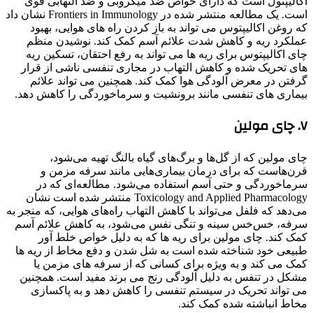
اکالیپتول است که دارای خواص ضد میکروبی و ضد التهابی قوی
است. یک مطالعه منتشر شده در Frontiers in Immunology نشان داد
که روغن اکالیپتوس می تواند به باز کردن راه های هوایی، بهبود
عملکرد ریه و کاهش شدت علائم آسم کمک کند. نوشیدن منظم
چای اکالیپتوس برای ریه ها می تواند به رفع احتقان، تسکین ریه
های تحریک شده و کاهش التهاب در مجاری تنفسی ناشی از قرار
گرفتن در معرض آلودگی هوا کمک کند. همچنین می تواند علائم
بیماری های تنفسی مانند برونشیت و سرماخوردگی را کاهش دهد.
۷. چای مولین
چای مولین که از گل‌ها و برگ‌های گیاه بالنگ تهیه می‌شود،
قرن‌هاست که برای درمان بیماری‌هایی مانند سرفه مزمن و
سرماخوردگی و حتی آسم استفاده می‌شود. مطالعه‌ای که در
Toxicology and Applied Pharmacology منتشر شده است نشان
می‌دهد که فلفل می‌تواند با کاهش التهاب راه‌های هوایی، که منجر به
سرفه، خس‌خس سینه و تنگی نفس می‌شود، به کاهش علائم آسم
کمک کند. چای مولین برای ریه ها که به دلیل خواص خلط آور
طبیعی خود شناخته شده است به شل شدن و دفع مخاط از ریه ها
کمک می کند و به ویژه برای کسانی که از سرفه های مزمن یا
مشکل در تنفس به دلیل آلودگی رنج می برند مفید است. همچنین
می تواند تحریک در سیستم تنفسی را کاهش دهد و به پاکسازی
مخاط انباشته شده کمک کند.