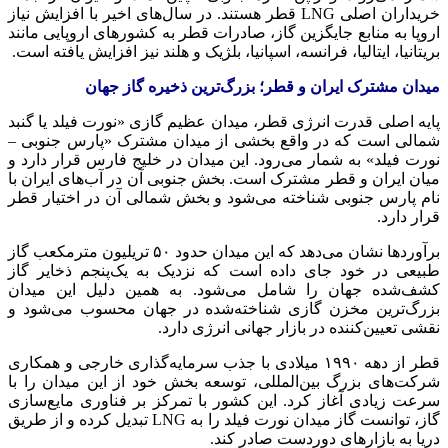
خریداران اصلی LNG قطر هستند. در سال‌های اخیر با افزایش نیاز
اروپا به منابع جایگزین گاز، صادرات قطر به کشورهای اروپایی مانند
بریتانیا، ایتالیا، فرانسه، اسپانیا، بلژیک و هلند نیز افزایش یافته است.
میدان مشترک ایران و قطر؛ بزرگ‌ترین ذخیره گاز جهان
پایه اصلی قدرت انرژی قطر، میدان عظیم گازی «نورت فیلد یا گنبد
شمالی است که در واقع بخشی از میدان مشترک «پارس جنوبی –
نورت فیلد» به شمار می‌رود. این میدان در خلیج فارس قرار دارد و
میان ایران و قطر مشترک است. بخش جنوبی آن در آب‌های ایران با
نام پارس جنوبی شناخته می‌شود و بخش شمالی آن در اختیار قطر
قرار دارد.
برآوردها نشان می‌دهد که این میدان حدود ۵۰ تریلیون مترمکعب گاز
طبیعی در خود جای داده است که نزدیک به یک‌پنجم ذخایر گاز
کشف‌شده جهان را شامل می‌شود. به همین دلیل این میدان
بزرگ‌ترین مخزن گازی شناخته‌شده در جهان محسوب می‌شود و
نقشی تعیین‌کننده در بازار جهانی انرژی دارد.
قطر از دهه ۱۹۹۰ میلادی با جذب سرمایه‌گذاری خارجی و همکاری
شرکت‌های بزرگ بین‌المللی، توسعه بخش خود از این میدان را با
سرعت زیادی آغاز کرد. این کشور با تمرکز بر فناوری مایع‌سازی
گاز، توانست گاز میدان نورت فیلد را به LNG تبدیل کرده و از طریق
دریا به بازارهای دوردست صادر کند.