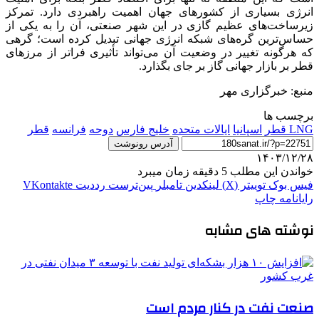
انرژی بسیاری از کشورهای جهان اهمیت راهبردی دارد. تمرکز
زیرساخت‌های عظیم گازی در این شهر صنعتی، آن را به یکی از
حساس‌ترین گره‌های شبکه انرژی جهانی تبدیل کرده است؛ گرهی
که هرگونه تغییر در وضعیت آن می‌تواند تأثیری فراتر از مرزهای
قطر بر بازار جهانی گاز بر جای بگذارد.
منبع: خبرگزاری مهر
برچسب ها
LNG قطر
اسپانیا
ایالات متحده
خلیج فارس
دوحه
فرانسه
قطر
آدرس رونوشت
۱۴۰۳/۱۲/۲۸
خواندن این مطلب 5 دقیقه زمان میبرد
فیس بوک
توییتر (X)
لینکدین
‫تامبلر
‫پین‌ترست
‫رددیت
‫VKontakte
رایانامه
چاپ
نوشته های مشابه
صنعت نفت در کنار مردم است