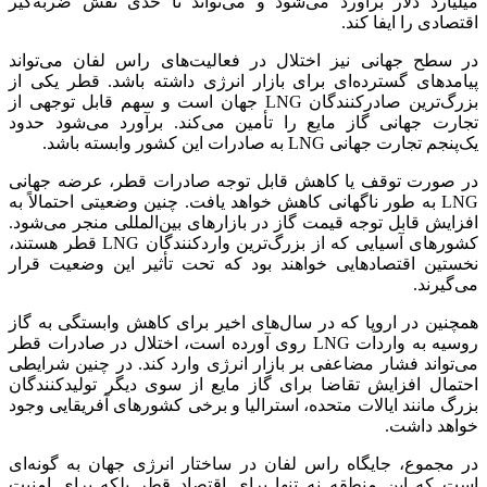
میلیارد دلار برآورد می‌شود و می‌تواند تا حدی نقش ضربه‌گیر
اقتصادی را ایفا کند.
در سطح جهانی نیز اختلال در فعالیت‌های راس لفان می‌تواند
پیامدهای گسترده‌ای برای بازار انرژی داشته باشد. قطر یکی از
بزرگ‌ترین صادرکنندگان LNG جهان است و سهم قابل توجهی از
تجارت جهانی گاز مایع را تأمین می‌کند. برآورد می‌شود حدود
یک‌پنجم تجارت جهانی LNG به صادرات این کشور وابسته باشد.
در صورت توقف یا کاهش قابل توجه صادرات قطر، عرضه جهانی
LNG به طور ناگهانی کاهش خواهد یافت. چنین وضعیتی احتمالاً به
افزایش قابل توجه قیمت گاز در بازارهای بین‌المللی منجر می‌شود.
کشورهای آسیایی که از بزرگ‌ترین واردکنندگان LNG قطر هستند،
نخستین اقتصادهایی خواهند بود که تحت تأثیر این وضعیت قرار
می‌گیرند.
همچنین در اروپا که در سال‌های اخیر برای کاهش وابستگی به گاز
روسیه به واردات LNG روی آورده است، اختلال در صادرات قطر
می‌تواند فشار مضاعفی بر بازار انرژی وارد کند. در چنین شرایطی
احتمال افزایش تقاضا برای گاز مایع از سوی دیگر تولیدکنندگان
بزرگ مانند ایالات متحده، استرالیا و برخی کشورهای آفریقایی وجود
خواهد داشت.
در مجموع، جایگاه راس لفان در ساختار انرژی جهان به گونه‌ای
است که این منطقه نه تنها برای اقتصاد قطر بلکه برای امنیت