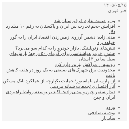
۱۴۰۵/۰۵/۱۵
خبر فوری
وزیر صمت عازم قرقیزستان شد
افزایش حجم تجارت بین ایران و پاکستان به رقم ۱۰ میلیارد
دلار
مدنی‌زاده: دشمن آرزوی زمین‌زدن اقتصاد ایران را به گور
خواهد برد
تنش‌های ژئوپلیتیک، بازار خودرو را به کدام سو می‌برد؟
هشدار قرمز هواشناسی برای گرمای ۵۰ درجه؛ بارش‌های
سیل‌آسا در ۳ استان
روسیه از مراکش بنزین وارد کرد
محدودیت برق شهرک‌های صنعتی به یک روز در هفته کاهش
یافت
از بهارستان تا پاستور؛ حمایت یکپارچه از عملکرد بانک مسکن
آثار اقتصادی تجمعات شبانه مردمی
دیدار سفیر چین و مدنی‌زاده/ تاکید بر توسعه روابط راهبردی
ایران و چین
ورود
نوشته تصادفی
سایدبار