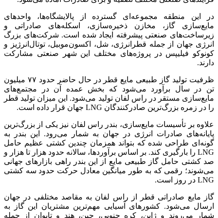
در این منطقه مجموعه‌ای گسترده از پالایشگاه‌ها، واحدهای
مایع‌سازی گاز، مخازن ذخیره‌سازی، اسکله‌های صادراتی و
زیرساخت‌های صنعتی پیشرفته ایجاد شده است. شرکت‌های بزرگ
انرژی جهان از جمله قطرانرژی، شل، اکسون‌موبیل، توتال‌انرژیز و
کونوکو فیلیپس در پروژه‌های مختلف این شهر صنعتی مشارکت
دارند.
ظرفیت تولید گاز طبیعی مایع قطر در حال حاضر حدود ۷۷ میلیون
تن در سال برآورد می‌شود که بخش عمده آن در مجتمع‌های
مایع‌سازی مستقر در راس لفان تولید می‌شود. این میزان تولید قطر
را در زمره بزرگ‌ترین صادرکنندگان LNG جهان قرار داده است.
علاوه بر تأسیسات مایع‌سازی، بندر راس لفان نیز یکی از بزرگ‌ترین
پایانه‌های صادرات انرژی در جهان به شمار می‌رود. این بندر به
گونه‌ای طراحی شده که بتواند همزمان چندین کشتی عظیم حامل
LNG را بارگیری کند. بر اساس برآوردها، سالانه حدود هزار تا هزار و
صد کشتی حامل گاز طبیعی مایع از این بندر راهی بازارهای جهانی
می‌شوند؛ رقمی که به طور میانگین معادل حرکت حدود سه کشتی
LNG در روز است.
گاز مایع صادراتی قطر از راس لفان به مقاصد مختلفی در جهان
ارسال می‌شود. کشورهای آسیایی مهم‌ترین مشتریان این گاز به
شمار می‌روند و ژاپن، کره جنوبی، چین، هند و تایوان از جمله