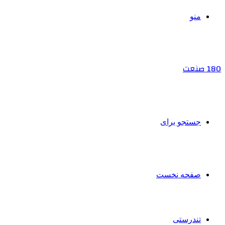
منو
180 صنعت
جستجو برای
صفحه نخست
تندرستی