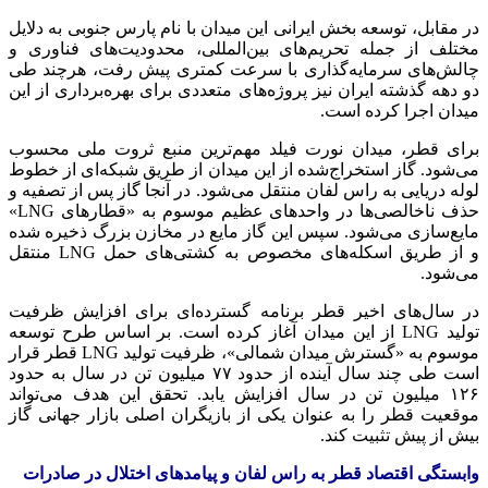
در مقابل، توسعه بخش ایرانی این میدان با نام پارس جنوبی به دلایل
مختلف از جمله تحریم‌های بین‌المللی، محدودیت‌های فناوری و
چالش‌های سرمایه‌گذاری با سرعت کمتری پیش رفت، هرچند طی
دو دهه گذشته ایران نیز پروژه‌های متعددی برای بهره‌برداری از این
میدان اجرا کرده است.
برای قطر، میدان نورت فیلد مهم‌ترین منبع ثروت ملی محسوب
می‌شود. گاز استخراج‌شده از این میدان از طریق شبکه‌ای از خطوط
لوله دریایی به راس لفان منتقل می‌شود. در آنجا گاز پس از تصفیه و
حذف ناخالصی‌ها در واحدهای عظیم موسوم به «قطارهای LNG»
مایع‌سازی می‌شود. سپس این گاز مایع در مخازن بزرگ ذخیره شده
و از طریق اسکله‌های مخصوص به کشتی‌های حمل LNG منتقل
می‌شود.
در سال‌های اخیر قطر برنامه گسترده‌ای برای افزایش ظرفیت
تولید LNG از این میدان آغاز کرده است. بر اساس طرح توسعه
موسوم به «گسترش میدان شمالی»، ظرفیت تولید LNG قطر قرار
است طی چند سال آینده از حدود ۷۷ میلیون تن در سال به حدود
۱۲۶ میلیون تن در سال افزایش یابد. تحقق این هدف می‌تواند
موقعیت قطر را به عنوان یکی از بازیگران اصلی بازار جهانی گاز
بیش از پیش تثبیت کند.
وابستگی اقتصاد قطر به راس لفان و پیامدهای اختلال در صادرات