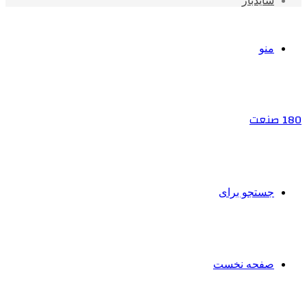
سایدبار
منو
180 صنعت
جستجو برای
صفحه نخست