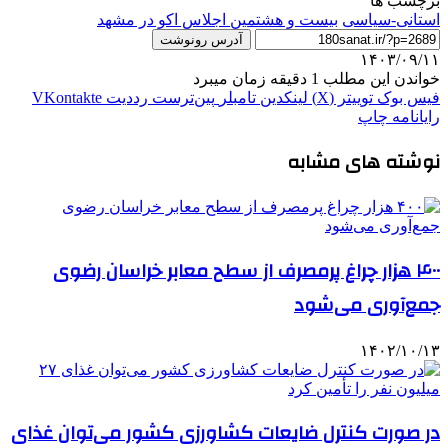
برچسب ها
استانی-سیاسی
بیست و هشتمین اجلاس اکو در مشهد
آدرس رونوشت
۱۴۰۳/۰۹/۱۱
خواندن این مطلب 1 دقیقه زمان میبرد
فیس بوک
توییتر (X)
لینکدین
‫تامبلر
‫پین‌ترست
‫رددیت
‫VKontakte
رایانامه
چاپ
نوشته های مشابه
۴۰۰ هزار چراغ پرمصرف از سطح معابر خراسان رضوی
جمع‌آوری می‌شود
۱۴۰۲/۱۰/۱۳
در صورت کنترل ضایعات کشاورزی کشور می‌توان غذای