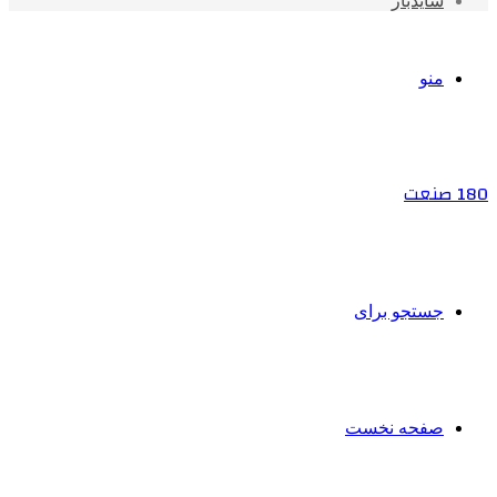
سایدبار
منو
180 صنعت
جستجو برای
صفحه نخست