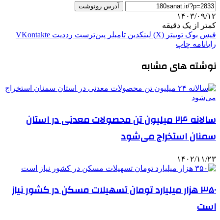
آدرس رونوشت
۱۴۰۳/۰۹/۱۲
کمتر از یک دقیقه
فیس بوک
توییتر (X)
لینکدین
‫تامبلر
‫پین‌ترست
‫رددیت
‫VKontakte
رایانامه
چاپ
نوشته های مشابه
سالانه ۲۴ میلیون تن محصولات معدنی در استان
سمنان استخراج می‌شود
۱۴۰۲/۱۱/۲۳
۳۵۰ هزار میلیارد تومان تسهیلات مسکن در کشور نیاز
است