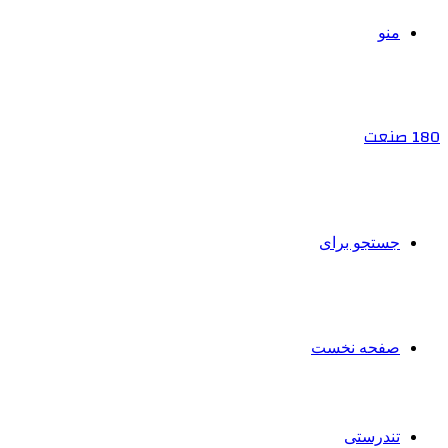
منو
180 صنعت
جستجو برای
صفحه نخست
تندرستی