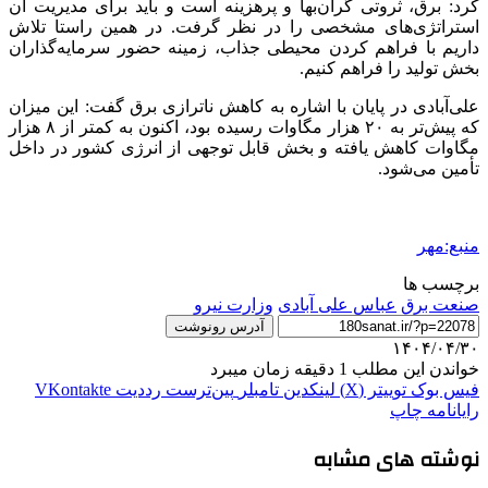
کرد: برق، ثروتی گران‌بها و پرهزینه است و باید برای مدیریت آن
استراتژی‌های مشخصی را در نظر گرفت. در همین راستا تلاش
داریم با فراهم کردن محیطی جذاب، زمینه حضور سرمایه‌گذاران
بخش تولید را فراهم کنیم.
علی‌آبادی در پایان با اشاره به کاهش
ناترازی
برق گفت: این میزان
که پیش‌تر به ۲۰ هزار مگاوات رسیده بود، اکنون به کمتر از ۸ هزار
مگاوات کاهش یافته و بخش قابل توجهی از انرژی کشور در داخل
تأمین می‌شود.
منبع:مهر
برچسب ها
صنعت برق
عباس علی آبادی
وزارت نیرو
آدرس رونوشت
۱۴۰۴/۰۴/۳۰
خواندن این مطلب 1 دقیقه زمان میبرد
فیس بوک
توییتر (X)
لینکدین
‫تامبلر
‫پین‌ترست
‫رددیت
‫VKontakte
رایانامه
چاپ
نوشته های مشابه