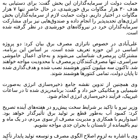
حمایت دولت از سرمایه‌گذاران این بخش گفت: برای دستیابی به
هدف ۳۰ هزار مگاوات برق خورشیدی، در حال حاضر تنها ۷ هزار
مگاوات در اختیار داریم. دولت حمایت لازم از سرمایه‌گذاران بخش
انرژی‌های
تجدیدپذیر
را انجام داده و صندوق‌هایی نیز برای مشارکت
سرمایه‌گذاران خرد در نیروگاه‌های خورشیدی در نظر گرفته شده
است.
علی‌آبادی در خصوص
ناترازی
مصرف برق بیان کرد: دو پروژه
اساسی در این حوزه تعریف شده است. بر اساس این برنامه،
مشترکان پرمصرف شناسایی می‌شوند و به‌جای اعمال خاموشی
سراسری، تنها مصرف‌کنندگان پرمصرف با محدودیت مواجه خواهند
شد. تاکنون سه میلیون کنتور هوشمند نصب شده و هدف‌گذاری شده
تا پایان دولت، تمامی کنتورها هوشمند شوند.
وی همچنین از تدوین نقشه جامع ذخیره‌سازی انرژی به‌صورت
شیمیایی و مکانیکی خبر داد و گفت: برنامه‌ریزی شده تا در ساعات
غیرپیک
، فرآیند ذخیره‌سازی انرژی انجام شود.
وزیر نیرو با تاکید بر شرایط سخت پیش‌رو در هفته‌های آینده تصریح
کرد: کمبود آب به‌طور قطع بر تولید برق تأثیرگذار خواهد بود.
امیدواریم با همکاری و مدیریت مصرف از سوی مردم، در یک ماه و
نیم باقیمانده از تابستان با بحران جدی مواجه نشویم.
وی با اشاره به لزوم اصلاح الگوی مصرف و توسعه تولید پایدار تأکید