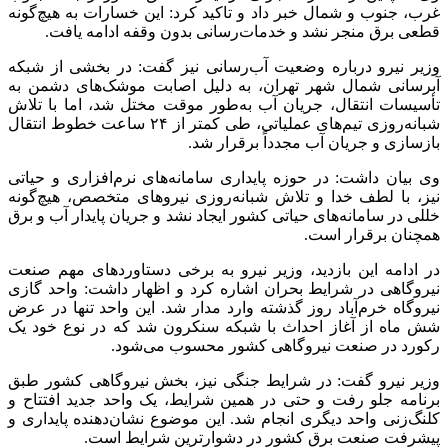
غرب، جنوب و شمال خبر داد و تاکید کرد: این خسارات به هیچ‌گونه
قطعی برق منجر نشد و خدمات‌رسانی بدون وقفه ادامه یافت.
وزیر نیرو درباره وضعیت آب‌رسانی نیز گفت: در بخشی از شبکه
آبرسانی شمال شهر تهران، به دلیل اصابت موشک‌های دشمن به
تأسیسات انتقال، جریان آب به‌طور موقت مختل شد، اما با تلاش
شبانه‌روزی تیم‌های عملیاتی، طی کمتر از ۲۴ ساعت خطوط انتقال
بازسازی و جریان آب مجدداً برقرار شد.
وی بیان داشت: در حوزه پایداری سامانه‌های نرم‌افزاری و حیاتی
نیز، با لطف خدا و تلاش شبانه‌روزی نیروهای متخصص، هیچ‌گونه
خللی در سامانه‌های حیاتی کشور ایجاد نشد و جریان پایدار آب و برق
همچنان برقرار است.
در ادامه این بازدید، وزیر نیرو به برخی دستاوردهای مهم صنعت
نیروگاهی در شرایط بحران اشاره کرد و اظهار داشت: واحد گازی
نیروگاه خرم‌آباد روز گذشته وارد مدار شد. این واحد تنها در عرض
شش ماه از آغاز احداث با شبکه سنکرون شد که در نوع خود یک
رکورد در صنعت نیروگاهی کشور محسوب می‌شود.
وزیر نیرو گفت: در شرایط جنگی نیز، بخش نیروگاهی کشور طبق
برنامه جلو رفت و حتی در همین شرایط، یک واحد جدید افتتاح و
کلنگ‌زنی واحد دیگری انجام شد. این موضوع نشان‌دهنده پایداری و
پیشرفت صنعت برق کشور در دشوارترین شرایط است.