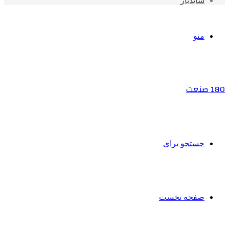
سایدبار
منو
180 صنعت
جستجو برای
صفحه نخست